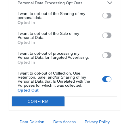
Personal Data Processing Opt Outs
I want to opt-out of the Sharing of my
personal data.
Opted In
I want to opt-out of the Sale of my
Personal Data.
Opted In
I want to opt-out of processing my
Personal Data for Targeted Advertising.
Μάνη: Διάσωση δύο Ιταλών από δύσβατη
Opted In
βραχώδη ακτή – Ο ένας βρισκόταν σε
λιπόθυμη κατάσταση
I want to opt-out of Collection, Use,
Retention, Sale, and/or Sharing of my
01/08/2026 18:07
Personal Data that Is Unrelated with the
Purposes for which it was collected.
Opted Out
CONFIRM
Data Deletion
Data Access
Privacy Policy