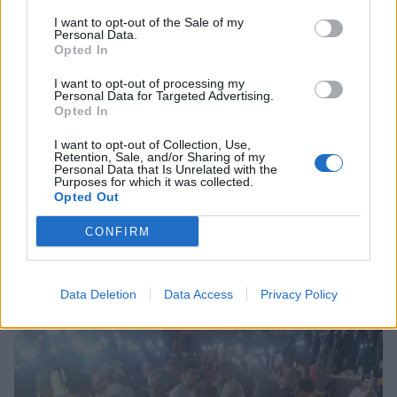
I want to opt-out of the Sale of my
Personal Data.
Opted In
I want to opt-out of processing my
Personal Data for Targeted Advertising.
Opted In
I want to opt-out of Collection, Use,
Retention, Sale, and/or Sharing of my
Personal Data that Is Unrelated with the
Purposes for which it was collected.
Opted Out
Ελαφόνησος: Τραυματίστηκε 73χρονος Ιταλός
CONFIRM
μετά από πτώση από σκάφος
09/08/2026 12:07
Data Deletion
Data Access
Privacy Policy