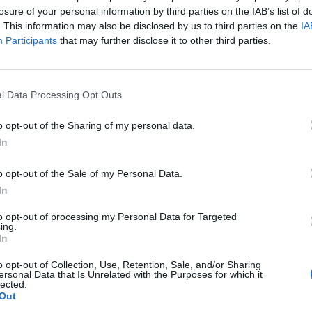
ν
»
σε σκηνοθεσία
Δημήτρη Αγορά
. Βραβείο
losure of your personal information by third parties on the IAB’s list of
λου - Ζωίτσα Αργυροπούλου). Βραβείο Β΄
. This information may also be disclosed by us to third parties on the
IA
υλο.
Participants
that may further disclose it to other third parties.
 Βραβείο καλύτερης παράστασης, Βραβείο
 με τον Αιβαλιώτη Στράτη, Βραβείο Β΄
l Data Processing Opt Outs
o opt-out of the Sharing of my personal data.
σε ηθοποιούς, συντελεστές και όσους βοήθησαν
In
τον κόσμο που μας στηρίζει και μας δίνει
o opt-out of the Sale of my Personal Data.
εριφερειακή Ενότητα Λακωνίας από την οποία
In
 να καταφέρουμε να πάμε στους αγώνες».
to opt-out of processing my Personal Data for Targeted
ing.
ews και μάθετε πρώτοι
όλες τις ειδήσεις
In
o opt-out of Collection, Use, Retention, Sale, and/or Sharing
ersonal Data that Is Unrelated with the Purposes for which it
lected.
Ν
ΠΟΛΙΤΙΣΜΟΣ
ΒΡΑΒΕΙΑ
Out