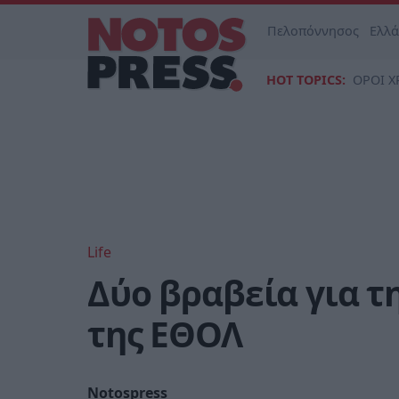
Πελοπόννησος
Ελλ
HOT TOPICS:
ΟΡΟΙ Χ
Life
Δύο βραβεία για 
της ΕΘΟΛ
Notospress