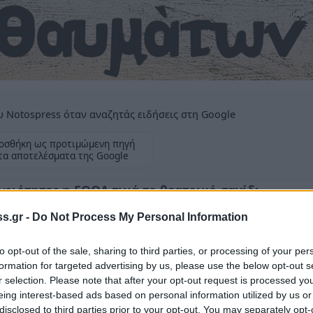
 Notospress όταν αναζητάς ειδήσεις στη Google
οσθήκη ως προτιμώμενη πηγή
τα αποτελέσματα της Google
φιότητες η ΕΘΟΛ τιμά το θεατρικό σανίδι
s.gr -
Do Not Process My Personal Information
to opt-out of the sale, sharing to third parties, or processing of your per
formation for targeted advertising by us, please use the below opt-out s
δα Λακωνίας
(ΕΘΟΛ) απέσπασε δύο βραβεία
r selection. Please note that after your opt-out request is processed y
 Αγώνες Ερασιτεχνικών Θιάσων του Δήμου
eing interest-based ads based on personal information utilized by us or
disclosed to third parties prior to your opt-out. You may separately opt-