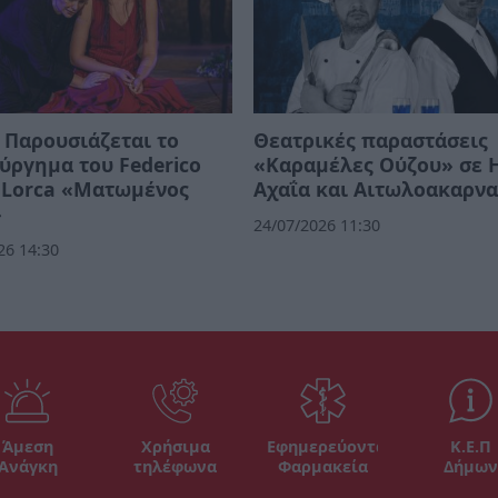
 Παρουσιάζεται το
Θεατρικές παραστάσεις
ύργημα του Federico
«Καραμέλες Ούζου» σε Η
 Lorca «Ματωμένος
Αχαΐα και Αιτωλοακαρνα
»
24/07/2026 11:30
26 14:30
Άμεση
Χρήσιμα
Εφημερεύοντα
Κ.Ε.Π
Ανάγκη
τηλέφωνα
Φαρμακεία
Δήμων