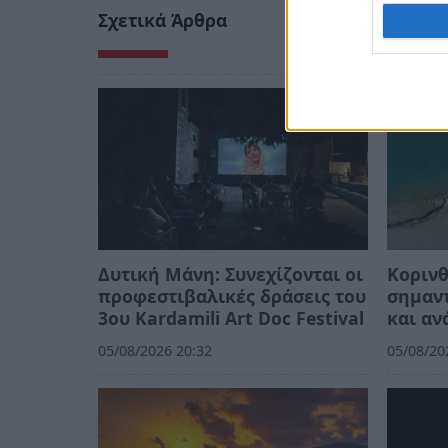
Σχετικά Άρθρα
Δυτική Μάνη: Συνεχίζονται οι
Κορινθ
προφεστιβαλικές δράσεις του
σημαντ
3ου Kardamili Art Doc Festival
και αν
05/08/2026 20:32
05/08/20