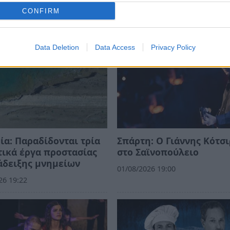
CONFIRM
Data Deletion
Data Access
Privacy Policy
ία: Παραδίδονται τρία
Σπάρτη: Ο Γιάννης Κότσ
ικά έργα προστασίας
στο Σαϊνοπούλειο
άδειξης μνημείων
01/08/2026 19:00
26 19:22