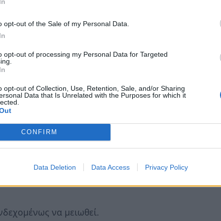
In
σημειακές παρεμβάσεις».
o opt-out of the Sale of my Personal Data.
υν ότι εφόσον στην πράξη προκύψουν
In
ογή του νόμου, όπως για παράδειγμα σε
to opt-out of processing my Personal Data for Targeted
 μίας μεταβλητής που έχουμε βάλει στον
ing.
όρος, πολύ-πολύ μεγαλύτερος από τα έσοδα ή
In
, εκεί φυσικά θα γίνει παρέμβαση. Οι ίδιες
o opt-out of Collection, Use, Retention, Sale, and/or Sharing
ersonal Data that Is Unrelated with the Purposes for which it
μος δεν είναι τέλειος» και ότι «δεν θέλουμε
lected.
Out
τία».
CONFIRM
αγές υπάρξουν θα κινηθούν στους εξής
Data Deletion
Data Access
Privacy Policy
νδεχομένως να μειωθεί.