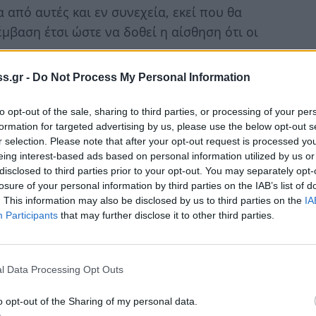
από αυτές και εν συνεχεία, εκεί που θα
μβαση έτσι ώστε να δοθεί η αίσθηση ότι οι
s.gr -
Do Not Process My Personal Information
ναφερόμενες στο θέμα επιβεβαιώνουν την
μφαση ότι «ο βασικός πυρήνας του νόμου
to opt-out of the sale, sharing to third parties, or processing of your per
formation for targeted advertising by us, please use the below opt-out s
r selection. Please note that after your opt-out request is processed y
, και αυτό διότι, όπως αναφέρουν, έχουν
eing interest-based ads based on personal information utilized by us or
disclosed to third parties prior to your opt-out. You may separately opt-
 με τις αναμενόμενες) δηλώσεις και ως εκ
losure of your personal information by third parties on the IAB’s list of
λή συμπεράσματα.
. This information may also be disclosed by us to third parties on the
IA
Participants
that may further disclose it to other third parties.
Τύπου του υπουργείου Οικονομικών, Όμηρος
πάνε οι φορολογικές δηλώσεις, τι φόρος θα
πάρχει αδικία, όπου υπάρχει υπερβολικός
l Data Processing Opt Outs
ν διαφόρων παραγόντων και μεταβλητών
o opt-out of the Sharing of my personal data.
έμβριο και μετά θα δούμε εφόσον χρειαστεί