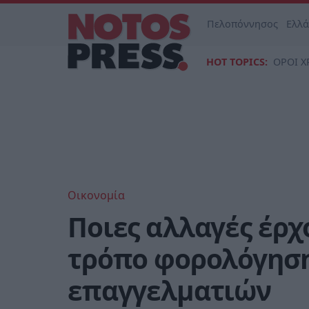
Πελοπόννησος
Ελλ
HOT TOPICS:
ΟΡΟΙ Χ
Οικονομία
Ποιες αλλαγές έρχ
τρόπο φορολόγηση
επαγγελματιών