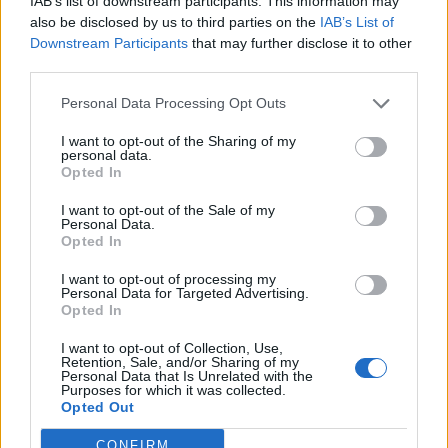
IAB’s list of downstream participants. This information may
μέχρι το τέλος του έτους, έναντι περίπου 50
also be disclosed by us to third parties on the
IAB’s List of
Downstream Participants
that may further disclose it to other
μονάδων βάσης στις αρχές της περασμένης
third parties.
εβδομάδας, και υπολογίζουν σε μια ισχυρή
Personal Data Processing Opt Outs
μείωση των επιτοκίων κατά 50 μονάδες βάσης
τον Σεπτέμβριο.
I want to opt-out of the Sharing of my
personal data.
Opted In
Ακολουθήστε το
notospress.gr
στο Google News και
μάθετε πρώτοι
όλες τις ειδήσεις
I want to opt-out of the Sale of my
Personal Data.
Opted In
I want to opt-out of processing my
TAGS:
ΧΡΗΜΑΤΙΣΤΗΡΙΟ
ΚΟΣΜΟΣ
ΜΕΤΟΧΕΣ
Personal Data for Targeted Advertising.
Opted In
REUTERS
I want to opt-out of Collection, Use,
Retention, Sale, and/or Sharing of my
Personal Data that Is Unrelated with the
Purposes for which it was collected.
Opted Out
CONFIRM