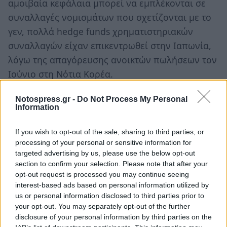
αμοιβαία κεφάλαια μπορεί να εμπλέκονται σε
συναλλαγές νομισμάτων που σχετίζονται με το
γεν, πολλά hedge funds χρηματιστηριακών
συναλλαγών είχαν επικεντρωθεί στην Ιαπωνία,
λόγω της απαγόρευσης ανοικτών πωλήσεων τον
Ιούνιο στη Νότια Κορέα.
Notospress.gr -
Do Not Process My Personal
Δεν αποκλείεται περαιτέρω
Information
κατάρρευση
If you wish to opt-out of the sale, sharing to third parties, or
processing of your personal or sensitive information for
Παράλληλα, αναλυτές τόνισαν ότι δεν
targeted advertising by us, please use the below opt-out
αποκλείεται βραχυπρόθεσμα να υπάρξει
section to confirm your selection. Please note that after your
περαιτέρω κατάρρευση, αλλά ο κλονισμός στις
opt-out request is processed you may continue seeing
interest-based ads based on personal information utilized by
αγορές δεν θα έχει μεγάλες συνέπειες.
us or personal information disclosed to third parties prior to
your opt-out. You may separately opt-out of the further
Οι επενδυτές αναμένουν τώρα πάνω από 120
disclosure of your personal information by third parties on the
μονάδες μείωση των αμερικανικών επιτοκίων