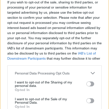
If you wish to opt-out of the sale, sharing to third parties, or
φορά συμμετοχή στο πρόγραμμα),
με
processing of your personal or sensitive information for
αντικειμενικό και διαφανή τρόπο
, μέσω του
targeted advertising by us, please use the below opt-out
Ολοκληρωμένου Πληροφοριακού Συστήματος
section to confirm your selection. Please note that after your
opt-out request is processed you may continue seeing
(ΟΠΣ) της ΔΥΠΑ.
interest-based ads based on personal information utilized by
us or personal information disclosed to third parties prior to
Όπως επισημαίνεται στην ανακοίνωση,
δεν
your opt-out. You may separately opt-out of the further
μπορούν να συμμετάσχουν στο πρόγραμμα
disclosure of your personal information by third parties on the
IAB’s list of downstream participants. This information may
εργαζόμενοι και άνεργοι που επιδοτούνται σε
also be disclosed by us to third parties on the
IAB’s List of
πρόγραμμα κοινωνικού τουρισμού
άλλου
Downstream Participants
that may further disclose it to other
φορέα
για την ίδια περίοδο και όσοι, εκτός
third parties.
ΑμεΑ, πήραν επιταγή στο πρόγραμμα 2024-2025.
Personal Data Processing Opt Outs
Δικαιολογητικά που αφορούν στις
I want to opt-out of the Sharing of my
personal data.
προϋποθέσεις συμμετοχής ή στη
Opted In
μοριοδότηση των δικαιούχων
αναζητούνται
I want to opt-out of the Sale of my
αυτεπάγγελτα. Σε περιπτώσεις μη δυνατότητας
Personal Data.
Opted In
αυτεπάγγελτης αναζήτησης, τα δικαιολογητικά