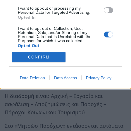
επισυνάπτονται στις αιτήσεις.
I want to opt-out of processing my
Personal Data for Targeted Advertising.
Opted In
Πάροχοι του προγράμματος είναι
τουριστικά
καταλύματα και ακτοπλοϊκές εταιρίες
.
I want to opt-out of Collection, Use,
Retention, Sale, and/or Sharing of my
Personal Data that Is Unrelated with the
Οι αιτήσεις παρόχων υποβάλλονται από τις
Purposes for which it was collected.
Opted Out
07/05/2025 έως τις 18/05/2025, μέσω gov.gr,
στην ηλεκτρονική διεύθυνση:
CONFIRM
https://www.gov.gr/ipiresies/ergasia-kai-
asphalise/apozemioseis-kai-parokhes/parohoi-
Data Deletion
Data Access
Privacy Policy
tourismou
.
Η διαδρομή είναι: Αρχική – Εργασία και
ασφάλιση – Αποζημιώσεις και Παροχές –
Πάροχοι Κοινωνικού Τουρισμού.
Στο «Μητρώο Παρόχων» εντάσσονται αυτόματα