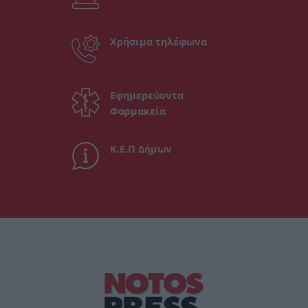
Χρήσιμα τηλέφωνα
Εφημερεύοντα
Φαρμακεία
Κ.Ε.Π Δήμων