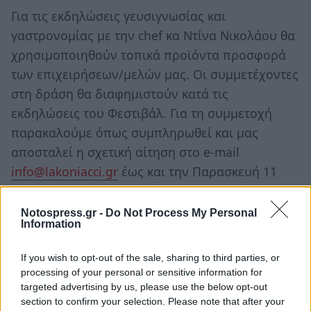
Για τις εκδηλώσεις γευσιγνωσίας και
γαστρονομίας με την chef κα Ντίνα Νικολάου θα
χρησιμοποιηθούν τοπικά προϊόντα προσφορά
των επιχειρήσεων/μελών μας. Οι συμμετέχοντες
στη δράση θα διαφημιστούν κατά τις
εκδηλώσεις του Φεστιβάλ. Για τη συμμετοχή
παρακαλούμε όπως συμπληρωθεί και μας
αποσταλεί η σχετική αίτηση στο e-mail
info@lakoniacci.gr
έως και την Παρασκευή 11
Ιουλίου 2025.
Notospress.gr -
Do Not Process My Personal
Πληροφορίες: τηλ. 2733022279 εσωτ. 6 κα
Information
Γκαραβέλη και εσωτ. 5 κ. Χαλουλάκος
If you wish to opt-out of the sale, sharing to third parties, or
Ακολουθήστε το
notospress.gr
στο Google News και
processing of your personal or sensitive information for
targeted advertising by us, please use the below opt-out
μάθετε πρώτοι
όλες τις ειδήσεις
section to confirm your selection. Please note that after your