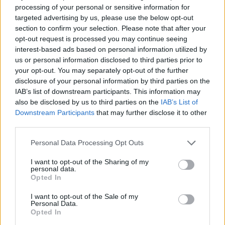
processing of your personal or sensitive information for
το 2022, και προβλέπεται να υποχωρήσει σε
targeted advertising by us, please use the below opt-out
περίπου 7% εντός δύο ετών. Εκτιμάται ότι, εάν η
section to confirm your selection. Please note that after your
Ελλάδα προσέγγιζε τον μέσο όρο της Ε.Ε., που
opt-out request is processed you may continue seeing
interest-based ads based on personal information utilized by
υπολογίζεται γύρω στο 5%, το κράτος θα είχε
us or personal information disclosed to third parties prior to
όφελος περίπου 1,4 δισ. ευρώ.
your opt-out. You may separately opt-out of the further
disclosure of your personal information by third parties on the
Ακολουθήστε το
notospress.gr
στο Google News και
IAB’s list of downstream participants. This information may
also be disclosed by us to third parties on the
IAB’s List of
μάθετε πρώτοι
όλες τις ειδήσεις
Downstream Participants
that may further disclose it to other
third parties.
Personal Data Processing Opt Outs
TAGS:
ΦΠΑ
ΕΠΙΧΕΙΡΗΣΕΙΣ
ΑΑΔΕ
ΕΛΕΥΘΕΡΟΙ ΕΠΑΓΓΕΛΜΑΤΙΕΣ
I want to opt-out of the Sharing of my
personal data.
Opted In
I want to opt-out of the Sale of my
Personal Data.
Opted In