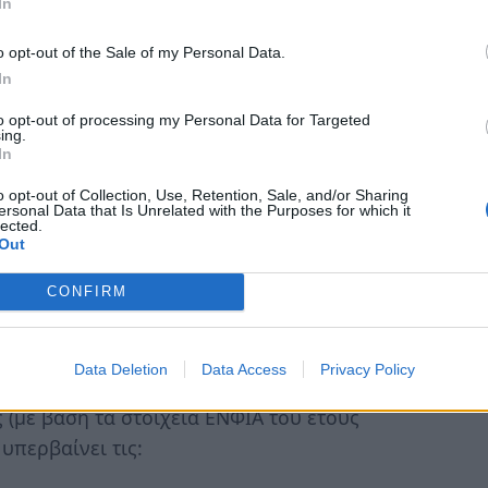
In
 πληρούνται σωρευτικά τα ακόλουθα κριτήρια:
o opt-out of the Sale of my Personal Data.
In
 οικογενειακό εισόδημα)
to opt-out of processing my Personal Data for Targeted
ing.
In
 έως 28.000 ευρώ, προσαυξανόμενο κατά
o opt-out of Collection, Use, Retention, Sale, and/or Sharing
ersonal Data that Is Unrelated with the Purposes for which it
.
lected.
Out
0 ευρώ, προσαυξανόμενο κατά 5.000 ευρώ
 πέραν του πρώτου.
CONFIRM
Data Deletion
Data Access
Privacy Policy
 (με βάση τα στοιχεία ΕΝΦΙΑ του έτους
υπερβαίνει τις: