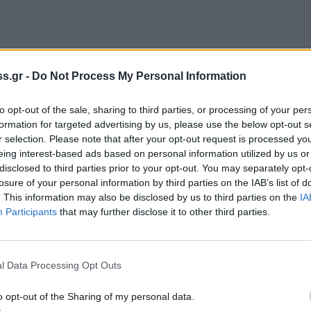
. Το ποσό αυτό προσαυξάνεται κατά 50
s.gr -
Do Not Process My Personal Information
ίως για κάθε φοιτητή.
to opt-out of the sale, sharing to third parties, or processing of your per
formation for targeted advertising by us, please use the below opt-out s
ι ίσο με το ένα δωδέκατο (1/12) του
r selection. Please note that after your opt-out request is processed y
eing interest-based ads based on personal information utilized by us or
ήθηκε το 2024. Αν υπήρξαν περισσότερες από
disclosed to third parties prior to your opt-out. You may separately opt-
ογίζεται με βάση το άθροισμα των
losure of your personal information by third parties on the IAB’s list of
. This information may also be disclosed by us to third parties on the
IA
Participants
that may further disclose it to other third parties.
l Data Processing Opt Outs
ηρούνται συγκεκριμένα εισοδηματικά και
ς της κατοικίας (κύρια ή φοιτητική).
o opt-out of the Sharing of my personal data.