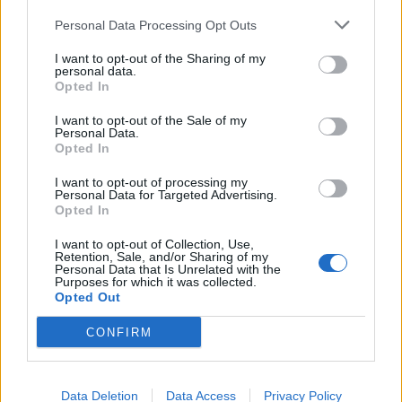
Να εκπροσωπεί την επιχείρηση στις Δ.Ο.Υ., στα
Personal Data Processing Opt Outs
ΕΛ.ΚΕ, στα διοικητικά δικαστήρια και γενικά στις
δημόσιες υπηρεσίες και ασφαλιστικά ταμεία.
I want to opt-out of the Sharing of my
personal data.
Να τηρεί τα βιβλία του πελάτη στο γραφείο του,
Opted In
ενώ θα είναι δυνατή η άμεση λήψη
I want to opt-out of the Sale of my
πληροφοριών ηλεκτρονικά από τους
Personal Data.
Opted In
επιχειρηματίες.
Να υποβάλει τις προβλεπόμενες από το νόμο
I want to opt-out of processing my
Personal Data for Targeted Advertising.
δηλώσεις εισοδήματος, ΦΠΑ, παρακρατούμενων
Opted In
φόρων κάθε επιχείρησης.
I want to opt-out of Collection, Use,
Να είναι συνυπεύθυνος και να υφίσταται
Retention, Sale, and/or Sharing of my
Personal Data that Is Unrelated with the
σοβαρές κυρώσεις σε κάθε περίπτωση που
Purposes for which it was collected.
Opted Out
αποδεικνύεται ότι καθοδήγησε και παρέσυρε
τον επιτηδευματία σε φοροδιαφυγή.
CONFIRM
Να είναι εκπρόσωπος του επιτηδευματία, αφού
θα συμβουλεύει για την πορεία των εργασιών
Data Deletion
Data Access
Privacy Policy