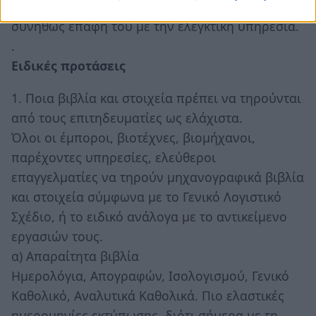
του και θα τον απαλλάσσει από την επώδυνη
συνήθως επαφή του με την ελεγκτική υπηρεσία.
.
Ειδικές προτάσεις
1. Ποια βιβλία και στοιχεία πρέπει να τηρούνται
από τους επιτηδευματίες ως ελάχιστα.
Όλοι οι έμποροι, βιοτέχνες, βιομήχανοι,
παρέχοντες υπηρεσίες, ελεύθεροι
επαγγελματίες να τηρούν μηχανογραφικά βιβλία
και στοιχεία σύμφωνα με το Γενικό Λογιστικό
Σχέδιο, ή το ειδικό ανάλογα με το αντικείμενο
εργασιών τους.
α) Απαραίτητα βιβλία
Ημερολόγια, Απογραφών, Ισολογισμού, Γενικό
Καθολικό, Αναλυτικά Καθολικά. Πιο ελαστικές
ημερομηνίες εκτύπωσης, διότι σήμερα με τη