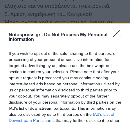
ελάχιστο και να υποβάλονται ηλεκτρονικά.
5. Άμεση ενημέρωση του Κεντρικού
Μηχανογραφικού Δικτύου του Δημοσίου, σε
κάθε συναλλαγή και ως προς τον εισπραττόμενο
Notospress.gr -
Do Not Process My Personal
και καταβαλλόμενο ΦΠΑ, και ενημέρωση για το
Information
ύψος των συναλλαγών γενικά κάθε
επιχειρηματία με βάση τον ΑΦΜ.
If you wish to opt-out of the sale, sharing to third parties, or
processing of your personal or sensitive information for
6. Έλεγχοι με ηλεκτρονικές διασταυρώσεις σε
targeted advertising by us, please use the below opt-out
συνδυασμό με την σωστή χρήση και αξιοποίηση
section to confirm your selection. Please note that after your
της έξυπνης κάρτας αγορών.
opt-out request is processed you may continue seeing
interest-based ads based on personal information utilized by
7. Αναβάθμιση του ρόλου αλλά και της ευθύνης
us or personal information disclosed to third parties prior to
του λογιστή.
your opt-out. You may separately opt-out of the further
disclosure of your personal information by third parties on the
Ο ελεύθερος επαγγελματίας λογιστής, αλλά και
IAB’s list of downstream participants. This information may
also be disclosed by us to third parties on the
IAB’s List of
ο μισθωτός, να έχει τις ίδιες αρμοδιότητες με
Downstream Participants
that may further disclose it to other
τον ελεγκτή – λογιστή.
third parties.