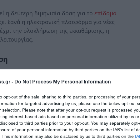
εί η δεύτερη διμηνιαία δόση για το
επίδομα
ξει ξανά η ηλεκτρονική πλατφόρμα για νέες
Μέχρι την ολοκλήρωση της εκκαθάρισης, η
λειτουργίας.
ση
ύ Α21 θα πληρωθεί την Παρασκευή 29 Μαΐου
η ημέρα του μήνα.
s.gr -
Do Not Process My Personal Information
 τα υπόλοιπα επιδόματα του ΟΠΕΚΑ.
to opt-out of the sale, sharing to third parties, or processing of your per
formation for targeted advertising by us, please use the below opt-out s
r selection. Please note that after your opt-out request is processed y
μα Α21
eing interest-based ads based on personal information utilized by us or
disclosed to third parties prior to your opt-out. You may separately opt-
losure of your personal information by third parties on the IAB’s list of
 προσωρινά εκτός λειτουργίας στο πλαίσιο
. This information may also be disclosed by us to third parties on the
IA