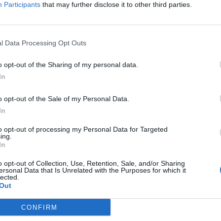
ης διμηνιαίας δόσης.
Participants
that may further disclose it to other third parties.
α είναι δυνατή η υποβολή νέων αιτήσεων ή η
ες αιτήσεις.
l Data Processing Opt Outs
α
o opt-out of the Sharing of my personal data.
In
τφόρμα Α21 θα ανοίξει ξανά την Παρασκευή
o opt-out of the Sale of my Personal Data.
In
 θα μπορούν να υποβάλουν νέες αιτήσεις ή
to opt-out of processing my Personal Data for Targeted
ing.
ουσες.
In
o opt-out of Collection, Use, Retention, Sale, and/or Sharing
ιούχοι
ersonal Data that Is Unrelated with the Purposes for which it
lected.
Out
δομα παιδιού, η αίτηση Α21 πρέπει να έχει
CONFIRM
 από το σύστημα.