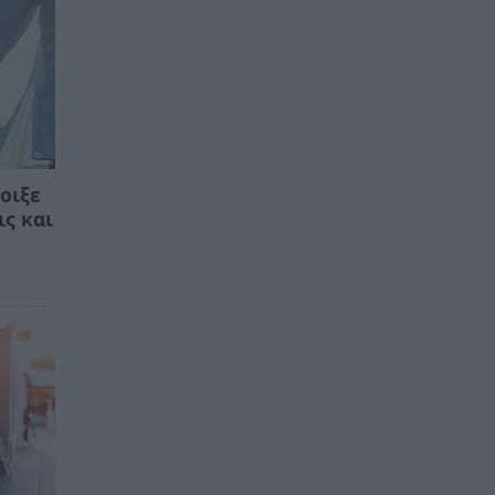
οιξε
ις και