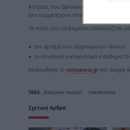
Αιτήσεις που βρίσκονται σε προσωρινή 
δεν συμμετέχουν στην εκκαθάριση.
Το ποσό του επιδόματος υπολογίζεται μ
τον αριθμό των εξαρτώμενων τέκνων
το συνολικό οικογενειακό εισόδημα τ
Ακολουθήστε το
notospress.gr
στο Google N
TAGS:
ΕΠΙΔΟΜΑ ΠΑΙΔΙΟΥ
ΠΛΑΤΦΟΡΜΑ
Σχετικά Άρθρα