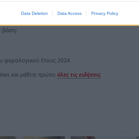
αποθήκευση θεωρούνται μη υποβληθείσες και
Data Deletion
Data Access
Privacy Policy
ε βάση:
ου φορολογικού έτους 2024
ews και μάθετε πρώτοι
όλες τις ειδήσεις