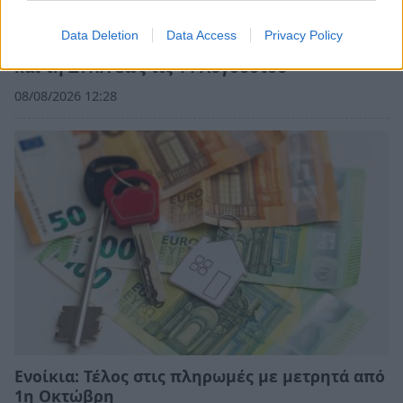
Data Deletion
Data Access
Privacy Policy
Ο «χάρτης» των πληρωμών από τον e-ΕΦΚΑ
και τη ΔΥΠΑ έως τις 14 Αυγούστου
08/08/2026 12:28
Ενοίκια: Τέλος στις πληρωμές με μετρητά από
1η Οκτώβρη