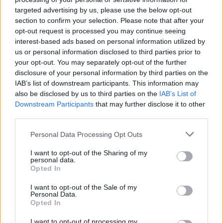
targeted advertising by us, please use the below opt-out
περιπτώσεις στις οποίες πραγματοποιούνται
section to confirm your selection. Please note that after your
διαδοχικές μεταφορές χρημάτων
με τελικό
opt-out request is processed you may continue seeing
αποδέκτη πρόσωπο που δεν δικαιούται το
interest-based ads based on personal information utilized by
us or personal information disclosed to third parties prior to
αφορολόγητο των 800.000 ευρώ
. Η φορολογική
your opt-out. You may separately opt-out of the further
διοίκηση εξετάζει το πραγματικό περιεχόμενο
disclosure of your personal information by third parties on the
των συναλλαγών, τον σκοπό τους και το χρονικό
IAB’s list of downstream participants. This information may
also be disclosed by us to third parties on the
IAB’s List of
διάστημα που μεσολάβησε μεταξύ τους. Εφόσον
Downstream Participants
that may further disclose it to other
διαπιστωθεί προσπάθεια παράκαμψης της
third parties.
φορολογίας,
μπορεί να επιβληθεί φόρος
Personal Data Processing Opt Outs
δωρεάς 20% χωρίς αφορολόγητο όριο
.
Μάλιστα, όταν οι μεταφορές
I want to opt-out of the Sharing of my
personal data.
πραγματοποιούνται μέσα σε σύντομο χρονικό
Opted In
διάστημα, ιδίως εντός εξαμήνου, αποτελούν
I want to opt-out of the Sale of my
ένδειξη που μπορεί να ενεργοποιήσει
Personal Data.
Opted In
φορολογικό έλεγχο.
I want to opt-out of processing my