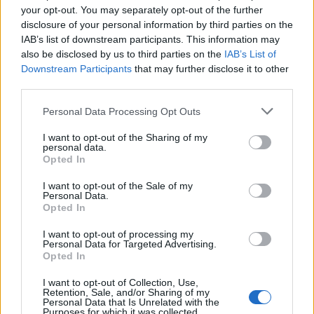
your opt-out. You may separately opt-out of the further
διατάξεις». Με τις δυο αυτές διατάξεις
disclosure of your personal information by third parties on the
επιχειρείται η πολυδιάσπαση τον
IAB’s list of downstream participants. This information may
επιχειρηματικού κόσμου, που οδηγεί στην
also be disclosed by us to third parties on the
IAB’s List of
Downstream Participants
that may further disclose it to other
πλήρη αποδυνάμωση τον φυσικού τούς φορέα,
third parties.
που είναι τα εμπορικά, βιομηχανικά, βιοτεχνικά
Personal Data Processing Opt Outs
και επαγγελματικά επιμελητήρια, καθώς δίνεται
η δυνατότητα σε εμπορικές αλλά και τεχνικές
I want to opt-out of the Sharing of my
personal data.
επιχειρήσεις να εγγράφονται στο Ξενοδοχειακό
Opted In
και στο Τεχνικό Επιμελητήριο αντίστοιχα.
I want to opt-out of the Sale of my
Personal Data.
Όπως δήλωσε ο πρόεδρος της ΚΕΕ, κ.
Opted In
Κωνσταντίνος Μίχαλος,
«ο επιμελητηριακός
I want to opt-out of processing my
κόσμος σύσσωμος καλεί την κυβέρνηση να
Personal Data for Targeted Advertising.
Opted In
κατανοήσει ότι, πρώτον, με το νέο φορολογικό
καθεστώς δεν πρόκειται σε καμιά περίπτωση να
I want to opt-out of Collection, Use,
Retention, Sale, and/or Sharing of my
επιτευχθεί ο στόχος της αύξησης των
Personal Data that Is Unrelated with the
Purposes for which it was collected.