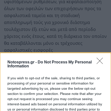
υφιστάμενων ρυθμίσεων, για κεφαλαιοποίηση
όλων των οφειλών των επιχειρήσεων προς τα
ασφαλιστικά ταμεία και τη σταδιακή
αποπληρωμή τούς για χρονικό διάστημα
τουλάχιστον έξι ετών και μετά από περίοδο
χάριτος ενός έτους, κατά τη διάρκεια τον οποίον
θα καταβάλλονται μόνο οι τρέχουσες
ασφαλιστικές εισφορές
Τέλος με το τρίτο ψήφισμα, η Κεντρική Ένωση
Notospress.gr -
Do Not Process My Personal
Information
Επιμελητηρίων καλεί την κυβέρνηση να
αποσύρει τον μνημονιακό νόμο για την άρση
If you wish to opt-out of the sale, sharing to third parties, or
της υποχρεωτικότητας της εγγραφής των
processing of your personal or sensitive information for
επιχειρήσεων στα. Επιμελητήρια και να
targeted advertising by us, please use the below opt-out
section to confirm your selection. Please note that after your
καταργήσει άμεσα τις διατάξεις των νόμων
opt-out request is processed you may continue seeing
4179/2013 (άρθρο 21) και το άρθρο 25 τον νόμου
interest-based ads based on personal information utilized by
«Ενιαία Αρχή Συντονισμού Πτήσεων και άλλες
us or personal information disclosed to third parties prior to