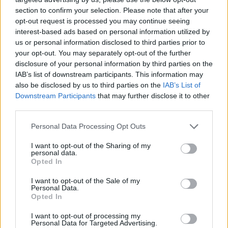
ανάπτυξη των ικανοτήτων τους στις νέες
section to confirm your selection. Please note that after your
αγορές"
opt-out request is processed you may continue seeing
interest-based ads based on personal information utilized by
Σε ποιους απευθύνεται
us or personal information disclosed to third parties prior to
your opt-out. You may separately opt-out of the further
disclosure of your personal information by third parties on the
Υφιστάμενες επιχειρήσεις που τηρούν βιβλία
IAB’s list of downstream participants. This information may
Β΄και Γ' κατηγορίας, οι οποίες μέχρι 31/12/2015
also be disclosed by us to third parties on the
IAB’s List of
έχουν κλεισμένες δύο ή περισσότερες
Downstream Participants
that may further disclose it to other
third parties.
διαχειριστικές χρήσεις ή
Personal Data Processing Opt Outs
Νέες επιχειρήσεις που δεν εμπίπτουν στην ως
άνω κατηγορία των υφιστάμενων και έχουν
I want to opt-out of the Sharing of my
personal data.
συσταθεί μέχρι 31/12/2015.
Opted In
I want to opt-out of the Sale of my
Προϋπολογισμός
Personal Data.
Opted In
Από 15.000 € έως 200.000 €
I want to opt-out of processing my
Personal Data for Targeted Advertising.