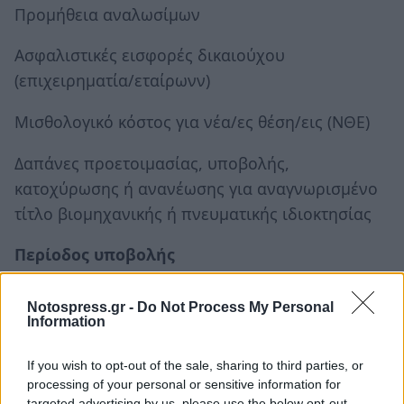
Προμήθεια αναλωσίμων
Ασφαλιστικές εισφορές δικαιούχου
(επιχειρηματία/εταίρωνν)
Μισθολογικό κόστος για νέα/ες θέση/εις (ΝΘΕ)
Δαπάνες προετοιμασίας, υποβολής,
κατοχύρωσης ή ανανέωσης για αναγνωρισμένο
τίτλο βιομηχανικής ή πνευματικής ιδιοκτησίας
Περίοδος υποβολής
Από 17/3/2016 έως 27/4/2016
Notospress.gr -
Do Not Process My Personal
Information
Πρόγραμμα "Αναβάθμιση πολύ μικρών &
If you wish to opt-out of the sale, sharing to third parties, or
μικρών υφιστάμενων επιχειρήσεων με την
processing of your personal or sensitive information for
targeted advertising by us, please use the below opt-out