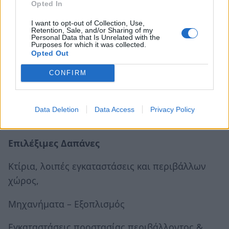
Ο προϋπολογισμός κάθε επενδυτικού σχεδίου
Opted In
δεν μπορεί να υπερβαίνει τον συνολικό Κύκλο
I want to opt-out of Collection, Use,
Εργασιών του έτους 2015 ή το ποσόν των
Retention, Sale, and/or Sharing of my
Personal Data that Is Unrelated with the
διακοσίων χιλιάδων ευρώ (200.000€)
Purposes for which it was collected.
Opted Out
Επιδότηση
CONFIRM
40% και προσαυξάνεται κατά 10%, φτάνοντας
στο 50% στην περίπτωση πρόσληψης νέου
Data Deletion
Data Access
Privacy Policy
προσωπικού.
Επιλέξιμες Δαπάνες
Κτίρια, λοιπές εγκαταστάσεις και περιβάλλων
χώρος,
Μηχανήματα – Εξοπλισμός
Εγκαταστάσεις προστασίας περιβάλλοντος &