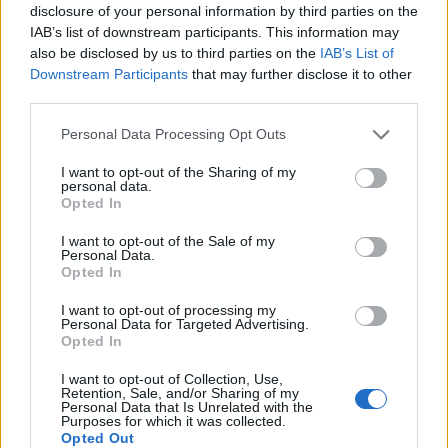
Δυτική Ελλάδα και όχι Πελοπόννησο.
disclosure of your personal information by third parties on the
IAB’s list of downstream participants. This information may
Στο πλαίσιο του δικτύου αυτού υπολογίζεται ότι
also be disclosed by us to third parties on the
IAB’s List of
Downstream Participants
that may further disclose it to other
θα δημιουργηθούν εντός της επόμενης
third parties.
δεκαετίας συνολικά περίπου 160.000 συνδέσεις,
ήτοι:
Personal Data Processing Opt Outs
I want to opt-out of the Sharing of my
-140.000 νέες οικιακές συνδέσεις
personal data.
Opted In
-19.000 νέες εμπορικές συνδέσεις
I want to opt-out of the Sale of my
Personal Data.
-350 νέες βιομηχανικές συνδέσεις
Opted In
I want to opt-out of processing my
Όπως τονίζεται, τα αιτήματα που δέχεται η
Personal Data for Targeted Advertising.
Opted In
ΔΕΠΑ από μεμονωμένους Δήμους, πόλεις κ.λπ.
που ζητούν να αποκτήσουν πρόσβαση στο
I want to opt-out of Collection, Use,
Retention, Sale, and/or Sharing of my
φυσικό αέριο είναι πραγματικά εντυπωσιακό,
Personal Data that Is Unrelated with the
Purposes for which it was collected.
αλλά προφανώς η επιχείρηση δεν μπορεί να
Opted Out