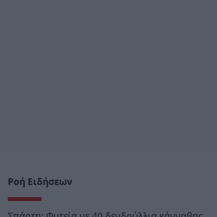
Ροή Ειδήσεων
Σπάρτη: Φυτεία με 40 δενδρύλλια κάνναβης