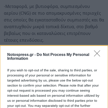
-Μεταφορά, με βυτιοφόρα, συμπιεσμένου
αερίου (CNG) σε πιο απομακρυσμένες περιοχές
στις οποίες θα εγκατασταθούν συμπιεστές και θα
αναπτυχθούν μικρά τοπικά δίκτυα, στο βαθμό
βεβαίως που οι καταναλώσεις επιτρέπουν
τέτοιες επενδύσεις.
-Με μεγαλύτερα έργα μεταφοράς
Notospress.gr -
Do Not Process My Personal
υγροποιημένου αερίου (LNG) σε λιμάνια της
Information
χώρας, εγκατάστασης των σχετικών υποδομών
If you wish to opt-out of the sale, sharing to third parties, or
και ανάπτυξη τοπικών δικτύων.
processing of your personal or sensitive information for
targeted advertising by us, please use the below opt-out
Η πρώτη φάση του σχεδιασμού μάλιστα για την
section to confirm your selection. Please note that after your
περίοδο 2016-2025, αφορά τέσσερις
opt-out request is processed you may continue seeing
περιφέρειες: Ανατολική Μακεδονία - Θράκη,
interest-based ads based on personal information utilized by
us or personal information disclosed to third parties prior to
Στερεά Ελλάδα - Εύβοια, Κεντρική Μακεδονία,
your opt-out. You may separately opt-out of the further