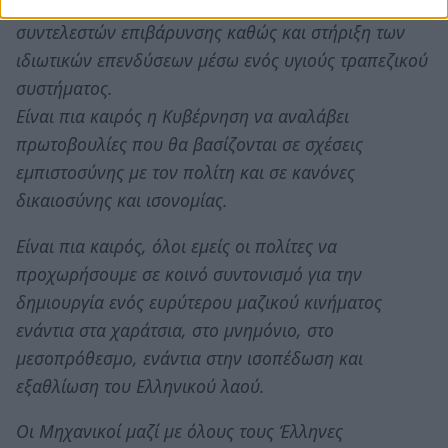
αντικειμενικών αξιών των ακινήτων και μείωση των
συντελεστών επιβάρυνσης καθώς και στήριξη των
ιδιωτικών επενδύσεων μέσω ενός υγιούς τραπεζικού
συστήματος.
Είναι πια καιρός η Κυβέρνηση να αναλάβει
πρωτοβουλίες που θα βασίζονται σε σχέσεις
εμπιστοσύνης με τον πολίτη και σε κανόνες
δικαιοσύνης και ισονομίας.
Είναι πια καιρός, όλοι εμείς οι πολίτες να
προχωρήσουμε σε κοινό συντονισμό για την
δημιουργία ενός ευρύτερου μαζικού κινήματος
ενάντια στα χαράτσια, στο μνημόνιο, στο
μεσοπρόθεσμο, ενάντια στην ισοπέδωση και
εξαθλίωση του Ελληνικού λαού.
Οι Μηχανικοί μαζί με όλους τους Έλληνες