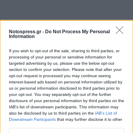
Notospress.gr -
Do Not Process My Personal
Information
If you wish to opt-out of the sale, sharing to third parties, or
processing of your personal or sensitive information for
Η Κυβέρνηση με σοβαρότητα θα πρέπει, όπως έχομε
targeted advertising by us, please use the below opt-out
section to confirm your selection. Please note that after your
τονίσει επανειλημμένως, να προχωρήσει επιτέλους
opt-out request is processed you may continue seeing
στη λήψη μέτρων για την ανάπτυξη που είναι η μόνη
interest-based ads based on personal information utilized by
διέξοδος από την κρίση.
us or personal information disclosed to third parties prior to
your opt-out. You may separately opt-out of the further
Την περίοδο που οι τιμές των οικοδομικών υλικών
disclosure of your personal information by third parties on the
συνεχώς αυξάνουν και τα καρτέλ στο χώρο της
IAB’s list of downstream participants. This information may
οικοδομής μάλλον έχουν στήσει πανηγύρι, την
also be disclosed by us to third parties on the
IAB’s List of
Downstream Participants
that may further disclose it to other
περίοδο που η ύφεση στον κατασκευαστικό τομέα
third parties.
διαρκώς βαθαίνει, και η ανεργία αυξάνει, αντί της