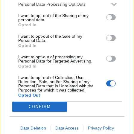
επιβολής νέων φόρων στα ακίνητα και στην
Personal Data Processing Opt Outs
οικοδομή απαιτούνται κίνητρα και γενναίες
I want to opt-out of the Sharing of my
personal data.
οικονομικές και διαρθρωτικές πολιτικές.
Opted In
Απαιτείται η αξιοποίηση νέων τεχνολογιών, η
I want to opt-out of the Sale of my
Personal Data.
ενίσχυση του Π.Δ.Ε. απορρόφηση του ΕΣΠΑ, η
Opted In
τόνωση και επαναλειτουργία του πρωτογενή και
I want to opt-out of processing my
δευτερογενή τομέα.
Personal Data for Targeted Advertising.
Opted In
Απαιτούνται κίνητρα για επενδύσεις, απαιτείται
τόνωση της επιχειρηματικής δραστηριότητας με
I want to opt-out of Collection, Use,
Retention, Sale, and/or Sharing of my
μείωση φορολογίας και συμψηφισμό οφειλών του
Personal Data that Is Unrelated with the
Purposes for which it was collected.
Δημοσίου με τις οικονομικές υποχρεώσεις προς
Opted Out
Δημόσιο, με άμεση εναρμόνιση του καθεστώτος του
CONFIRM
ΦΠΑ στην οικοδομή, όπως και στις λοιπές
επιχειρήσεις, επιδότηση του επιτοκίου δανεισμού για
αγορά πρώτης κατοικίας, αναπροσαρμογή των
Data Deletion
Data Access
Privacy Policy