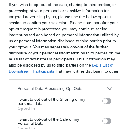
ελεύθερο εμπόριο καινούριων ελαστικών
If you wish to opt-out of the sale, sharing to third parties, or
επισώτρων συνολικού ποσού είκοσι χιλιάδων
processing of your personal or sensitive information for
targeted advertising by us, please use the below opt-out
ερυώ (
20.000
€) και τοποθέτηση αυτών σε
section to confirm your selection. Please note that after your
υπηρεσιακά οχήματα της Α.Δ. Μεσσηνίας.
opt-out request is processed you may continue seeing
Ο διαγωνισμός θα διενεργηθεί στις
28
interest-based ads based on personal information utilized by
us or personal information disclosed to third parties prior to
Νοεμβρίου
2011, ημέρα Δευτέρα και ώρα 10:00
your opt-out. You may separately opt-out of the further
στα γραφεία της Α.Δ. Μεσσηνίας. Οι προσφορές
disclosure of your personal information by third parties on the
που θα κατατίθενται μετά την ανωτέρω
IAB’s list of downstream participants. This information may
also be disclosed by us to third parties on the
IAB’s List of
ημερομηνία και ώρα θα είναι εκπρόθεσμες και
Downstream Participants
that may further disclose it to other
θα επιστρέφονται χωρίς να αποσφραγιστούν
third parties.
από την υπηρεσία. Πληροφορίες δίνονται από
Personal Data Processing Opt Outs
τον Διαχειριστή Ανθ/μο Κρεμμύδα Μιχαήλ στο
τηλέφωνο 2721044612.
I want to opt-out of the Sharing of my
personal data.
Opted In
I want to opt-out of the Sale of my
Personal Data.
Opted In