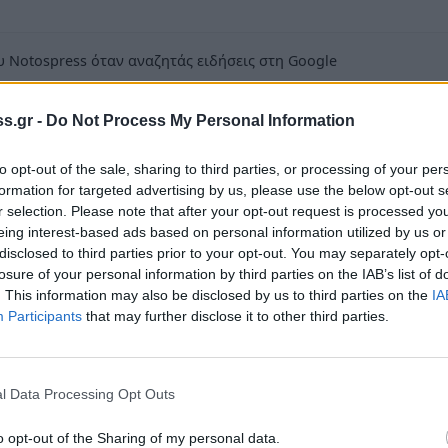
 Notospress όταν αναζητάς ειδήσεις στη Google
οσθήκη ως προτιμώμενη πηγή
τα αποτελέσματα της Google
s.gr -
Do Not Process My Personal Information
to opt-out of the sale, sharing to third parties, or processing of your per
formation for targeted advertising by us, please use the below opt-out s
r selection. Please note that after your opt-out request is processed y
eing interest-based ads based on personal information utilized by us or
disclosed to third parties prior to your opt-out. You may separately opt-
τι το ΚΕΕΜ προκήρυξε συνοπτικό (πρόχειρο) μειοδοτικό
losure of your personal information by third parties on the IAB’s list of
υνεχιστεί με προφορικές, για την ανάδειξη μειοδότη
. This information may also be disclosed by us to third parties on the
IA
Participants
that may further disclose it to other third parties.
βάση την κατανάλωση (τζίρος) περίπου πενήντα οκτώ
ς τη χαμηλότερη τιμή, σύμφωνα με τα καθοριζόμενα στις
Δ 118/07 με βάση τις τεχνικές προδιαγραφές του κώδικα
l Data Processing Opt Outs
κονομικές προσφορές)-διενέργειας του διαγωνισμού είναι η
o opt-out of the Sharing of my personal data.