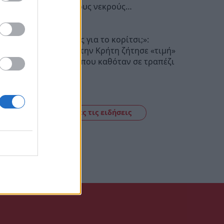
Σεβασμό στους νεκρούς…
20:17
«Πόσα θέλεις για το κορίτσι;»:
Τουρίστας στην Κρήτη ζήτησε «τιμή»
για ανήλικη που καθόταν σε τραπέζι
επιχείρησης
19:56
Δείτε όλες τις ειδήσεις