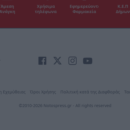
Άμεση
Χρήσιμα
Εφημερεύοντα
Κ.Ε.Π
Ανάγκη
τηλέφωνα
Φαρμακεία
Δήμων
r
η Εχεμύθειας
Όροι Χρήσης
Πολιτική κατά της Διαφθοράς
Τα
©2010-2026 Notospress.gr - All rights reserved