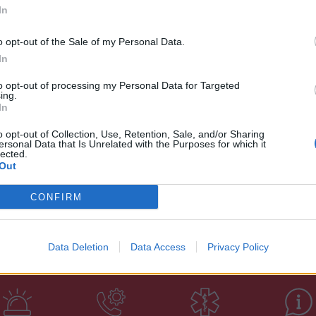
η Λέσχη Αξιωματικών του Στρατοπέδου Σ/χη Κ. Δαβάκη
In
όπου θα γίνει ο έλεγχος των δικαιολογητικών και το
o opt-out of the Sale of my Personal Data.
 έχουν υποβάλλει φάκελο προσφοράς.
In
όρων του διαγωνισμού δίνονται κάθε εργάσιμη ημέρα και
to opt-out of processing my Personal Data for Targeted
σ. 104-114.
ing.
In
o opt-out of Collection, Use, Retention, Sale, and/or Sharing
ersonal Data that Is Unrelated with the Purposes for which it
lected.
Out
CONFIRM
Data Deletion
Data Access
Privacy Policy