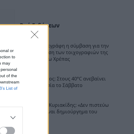
Ροή Ειδήσεων
Αρκαδία: Υπεγράφη η σύμβαση για την
sonal or
αποκατάσταση των τοιχογραφιών της
ection to
Μονής Επάνω Χρέπας
ou may
22:17
 personal
out of the
Πελοπόννησος: Στους 40°C ανεβαίνει
 downstream
η θερμοκρασία το Σάββατο
B’s List of
22:06
Βλαδίμηρος Κυριακίδης: «Δεν πιστεύω
στον Θεό, είναι δημιούργημα του
ανθρώπου»
20:41