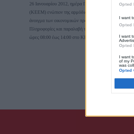
26 Ιανουαρίου 2012, ημέρα Πέμπτη και ώρα 10:00 στ
Opted 
(ΚΕΕΜ) ενώπιον της αρμόδιας επιτροπής διαγωνισμού, 
I want t
άνοιγμα των οικονομικών προσφορών, παρουσία όσων
Opted 
Πληροφορίες και παραλαβή των Γενικών και Ειδικών 
I want 
ώρες 08:00 έως 14:00 στο ΚΕΕΜ. Τηλ. 2731035380 ε
Advertis
Opted 
I want t
of my P
was col
Opted 