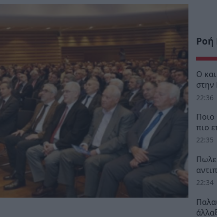
Ροή
Ο κα
στην
22:36
Ποιο 
πιο ε
22:35
Πωλεί
αντι
22:34
Παλα
άλλαξ