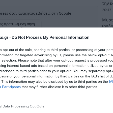
την 
20:43
ress όταν αναζητάς ειδήσεις στη Google
Μυστρ
ως προτιμώμενη πηγή
έγκλη
λέσματα της Google
ρεπορ
20:27
s.gr -
Do Not Process My Personal Information
to opt-out of the sale, sharing to third parties, or processing of your per
Δ
formation for targeted advertising by us, please use the below opt-out s
r selection. Please note that after your opt-out request is processed y
ο Μουσικής Αθηνών, με την παρουσία του
eing interest-based ads based on personal information utilized by us or
υλόπουλου, εκπροσώπων της κυβέρνησης,
disclosed to third parties prior to your opt-out. You may separately opt-
losure of your personal information by third parties on the IAB’s list of
 εκκλησίας, εκπροσώπων των κομμάτων, των
. This information may also be disclosed by us to third parties on the
IA
, καθώς και εκπροσώπων επαγγελματιών,
Participants
that may further disclose it to other third parties.
α, πραγματοποιήθηκε με μεγάλη επιτυχία η
γάνωσε η Γενική Συνομοσπονδία
δας (ΓΣΕΒΕΕ) για τα 100 χρόνια από την
l Data Processing Opt Outs