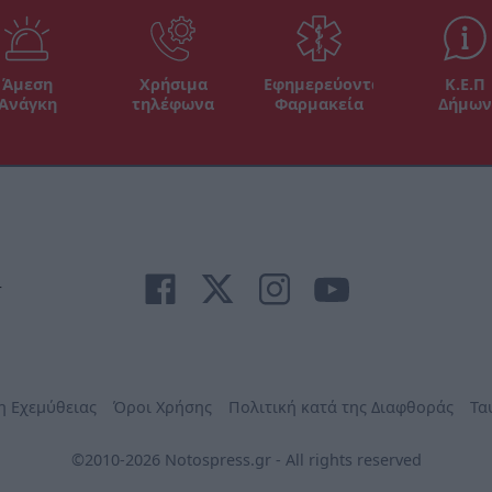
Άμεση
Χρήσιμα
Εφημερεύοντα
Κ.Ε.Π
Ανάγκη
τηλέφωνα
Φαρμακεία
Δήμων
r
η Εχεμύθειας
Όροι Χρήσης
Πολιτική κατά της Διαφθοράς
Τα
©2010-2026 Notospress.gr - All rights reserved