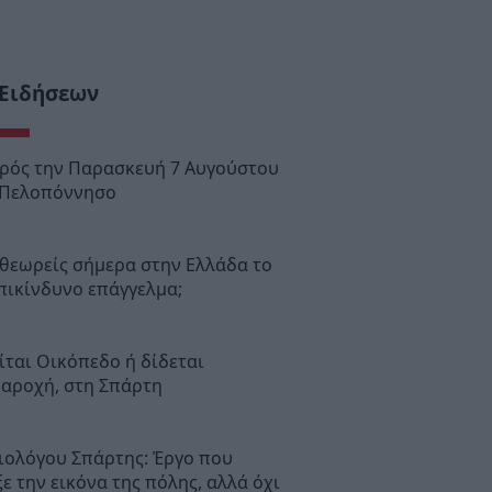
 Ειδήσεων
ιρός την Παρασκευή 7 Αυγούστου
 Πελοπόννησο
θεωρείς σήμερα στην Ελλάδα το
πικίνδυνο επάγγελμα;
ται Οικόπεδο ή δίδεται
παροχή, στη Σπάρτη
ιολόγου Σπάρτης: Έργο που
ε την εικόνα της πόλης, αλλά όχι