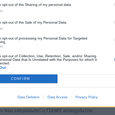
o opt-out of the Sharing of my personal data.
In
Η ιστορία μας, ιστορία του τόπου μας» η
σημασία του συνδικαλισμού των
o opt-out of the Sale of my Personal Data.
ης Ελλάδας, αλλά και γενικότερα το ρόλο
In
ληνική κοινωνική και οικονομική δομή.
to opt-out of processing my Personal Data for Targeted
ς της ΓΣΕΒΕΕ, κ. Γιώργος Καββαθάς στην
ing.
In
νημα, που απλά εκφράζει μία τάξη της κοινωνίας
γγελματιών βιοτεχνών και εμπόρων της Χώρας μας.
o opt-out of Collection, Use, Retention, Sale, and/or Sharing
ersonal Data that Is Unrelated with the Purposes for which it
νει με τον πιο ξεκάθαρο τρόπο τη στενή σύνδεση
lected.
Out
 της πατρίδας μας. Με άλλα λόγια, η ιστορική
ν ιστορία της Ελλάδας».
CONFIRM
πίλυση των χρόνιων διαρθρωτικών
νικές μικρές και μικρομεσαίες επιχειρήσεις
Data Deletion
Data Access
Privacy Policy
ου χρειάζεται να διανυθεί είναι μεγάλη. Με
λών που εκπροσωπεί η ΓΣΕΒΕΕ απασχολείται