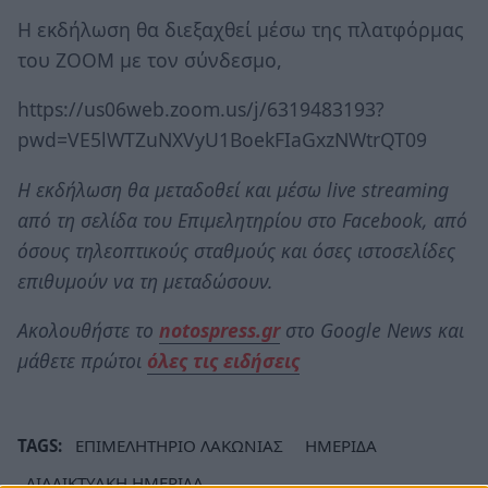
Η εκδήλωση θα διεξαχθεί μέσω της πλατφόρμας
του ZOOM με τον σύνδεσμο,
https://us06web.zoom.us/j/6319483193?
pwd=VE5lWTZuNXVyU1BoekFIaGxzNWtrQT09
Η εκδήλωση θα μεταδοθεί και μέσω live streaming
από τη σελίδα του Επιμελητηρίου στο Facebook, από
όσους τηλεοπτικούς σταθμούς και όσες ιστοσελίδες
επιθυμούν να τη μεταδώσουν.
Ακολουθήστε το
notospress.gr
στο Google News και
μάθετε πρώτοι
όλες τις ειδήσεις
TAGS:
ΕΠΙΜΕΛΗΤΗΡΙΟ ΛΑΚΩΝΙΑΣ
ΗΜΕΡΙΔΑ
ΔΙΑΔΙΚΤΥΑΚΗ ΗΜΕΡΙΔΑ