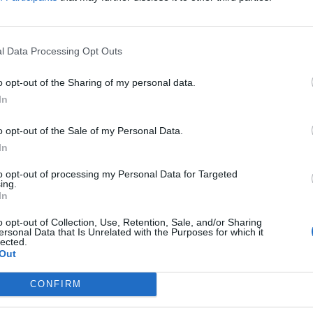
εις έως και σχεδόν μια βδομάδα πιο νωρίς.
l Data Processing Opt Outs
Ταμείο
o opt-out of the Sharing of my personal data.
In
o opt-out of the Sale of my Personal Data.
In
πληρωθούν οι κύριες και επικουρικές
to opt-out of processing my Personal Data for Targeted
, ΟΓΑ, ΝΑΤ, ΕΤΑΑ, ΕΤΑΤ, ΕΤΑΠ-ΜΜΕ και
ing.
In
o opt-out of Collection, Use, Retention, Sale, and/or Sharing
ίνει η καταβολή των κύριων και
ersonal Data that Is Unrelated with the Purposes for which it
lected.
 φορείς: ΙΚΑ-ΕΤΑΜ, ΤΡΑΠΕΖΕΣ,
Out
ΟΤΕ και ΔΗΜΟΣΙΟ που ο ΑΜΚΑ τους
CONFIRM
α καταβληθούν οι κύριες και