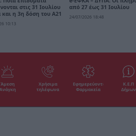
 Ποια επιδόματα
e-ΕΦΚΑ – ΔΥΠΑ: Οι πλη
ονται στις 31 Ιουλίου
από 27 έως 31 Ιουλίου
 και η 3η δόση του Α21
24/07/2026 18:48
26 10:13
Άμεση
Χρήσιμα
Εφημερεύοντα
Κ.Ε.Π
Ανάγκη
τηλέφωνα
Φαρμακεία
Δήμων