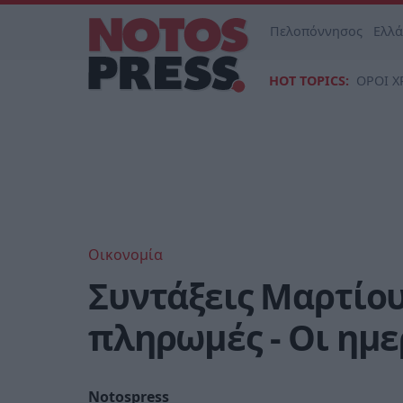
Πελοπόννησος
Ελλ
HOT TOPICS:
ΟΡΟΙ Χ
Οικονομία
Συντάξεις Μαρτίου
πληρωμές - Οι ημε
Notospress