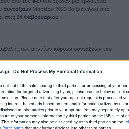
θούν από τον
e-ΕΦΚΑ
σχεδόν μια εβδομάδα
ν
συντάξεων
Μαρτίου 2023 θα ξεκινήσει από
ί στις 24 Φεβρουαρίου
.
αταβολής των μηναίων
κύριων συντάξεων του
εργάσιμη ημέρα του προηγούμενου μήνα.
s.gr -
Do Not Process My Personal Information
ευταία εργάσιμη ημέρα του προηγούμενου
to opt-out of the sale, sharing to third parties, or processing of your per
formation for targeted advertising by us, please use the below opt-out s
r selection. Please note that after your opt-out request is processed y
ίες της παραγράφου 1 δύναται να
eing interest-based ads based on personal information utilized by us or
disclosed to third parties prior to your opt-out. You may separately opt-
ένη απόφαση του Διοικητικού Συμβουλίου του
losure of your personal information by third parties on the IAB’s list of
ς, Κοινωνικής Ασφάλισης και Κοινωνικής
. This information may also be disclosed by us to third parties on the
IA
Participants
that may further disclose it to other third parties.