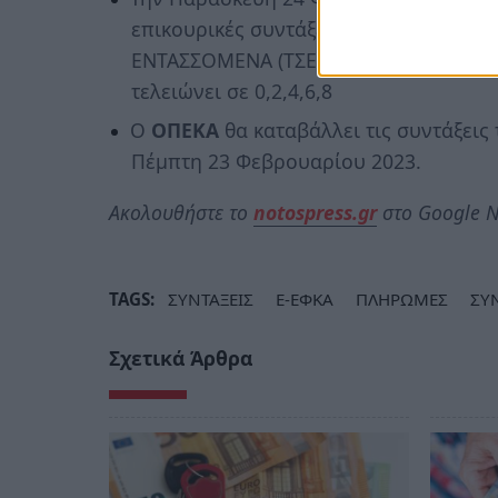
επικουρικές συντάξεις από τους τέως 
ΕΝΤΑΣΣΟΜΕΝΑ (ΤΣΕΑΠΓΣΟ,ΤΣΠ-ΗΣΑΠ), 
τελειώνει σε 0,2,4,6,8
Ο
ΟΠΕΚΑ
θα καταβάλλει τις συντάξει
Πέμπτη 23 Φεβρουαρίου 2023.
Ακολουθήστε το
notospress.gr
στο Google N
TAGS:
ΣΥΝΤΑΞΕΙΣ
E-ΕΦΚΑ
ΠΛΗΡΩΜΕΣ
ΣΥ
Σχετικά Άρθρα