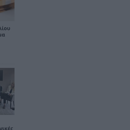
λίου
μα
νικές