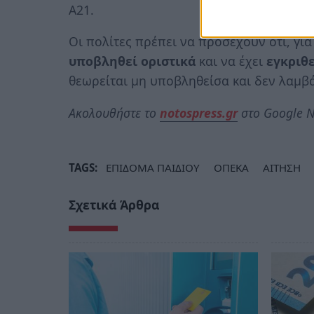
Α21.
Οι πολίτες πρέπει να προσέχουν ότι, για
υποβληθεί οριστικά
και να έχει
εγκριθε
θεωρείται μη υποβληθείσα και δεν λαμβ
Ακολουθήστε το
notospress.gr
στο Google N
TAGS:
ΕΠΙΔΟΜΑ ΠΑΙΔΙΟΥ
ΟΠΕΚΑ
ΑΙΤΗΣΗ
Σχετικά Άρθρα