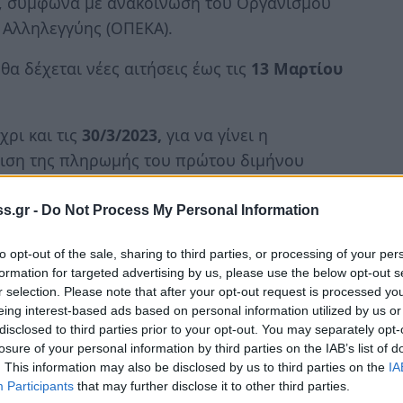
ύ, σύμφωνα με ανακοίνωση του Οργανισμού
 Αλληλεγγύης (ΟΠΕΚΑ).
θα δέχεται νέες αιτήσεις έως τις
13 Μαρτίου
έχρι και τις
30/3/2023,
για να γίνει η
ριση της πληρωμής του πρώτου διμήνου
ος παιδιού, μπορούν να υποβάλουν την
www.idika.gr
) ή μέσω του διαδικτυακού
s.gr -
Do Not Process My Personal Information
ν προσωπικών κωδικών πρόσβασης του
to opt-out of the sale, sharing to third parties, or processing of your per
formation for targeted advertising by us, please use the below opt-out s
r selection. Please note that after your opt-out request is processed y
σει των εξαρτώμενων τέκνων που θα
eing interest-based ads based on personal information utilized by us or
αι του συνολικού οικογενειακού εισοδήματος
disclosed to third parties prior to your opt-out. You may separately opt-
losure of your personal information by third parties on the IAB’s list of
τος 2021.
. This information may also be disclosed by us to third parties on the
IA
Participants
that may further disclose it to other third parties.
ίας εισοδήματος τρέχοντος έτους
, θα