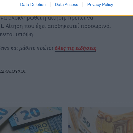
Data Deletion
Data Access
Privacy Policy
 να ολοκληρωθεί η αίτηση, πρέπει να
ί.
Αίτηση που έχει αποθηκευτεί προσωρινά,
άνεται υπόψη.
ews και μάθετε πρώτοι
όλες τις ειδήσεις
ΔΙΚΑΙΟΥΧΟΙ