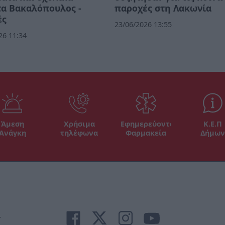
α Βακαλόπουλος -
παροχές στη Λακωνία
ές
23/06/2026 13:55
26 11:34
Άμεση
Χρήσιμα
Εφημερεύοντα
Κ.Ε.Π
Ανάγκη
τηλέφωνα
Φαρμακεία
Δήμων
r