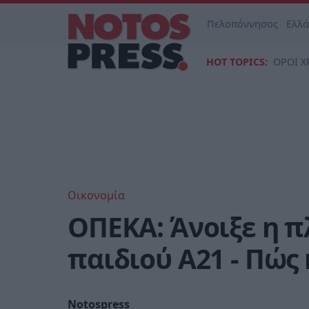
Πελοπόννησος
Ελλ
HOT TOPICS:
ΟΡΟΙ Χ
Οικονομία
ΟΠΕΚΑ: Άνοιξε η π
παιδιού Α21 - Πώς
Notospress