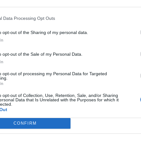
του δικαιούμενου ποσού τα εισοδήματα του
l Data Processing Opt Outs
προϋποθέσεων που θα ελέγχονται για τη
o opt-out of the Sharing of my personal data.
ι η
φοίτηση
των εξαρτώμενων τέκνων στην
In
ήπιο έως και το Γυμνάσιο - και η επάρκεια
o opt-out of the Sale of my Personal Data.
In
ύν
απαραιτήτως
τα
σχετικά πεδία
, όπως τα
to opt-out of processing my Personal Data for Targeted
και ο αριθμός μητρώου του τέκνου που
ing.
In
. Εάν διασταυρωθούν όλα τα στοιχεία του/της
ωρήσει κανονικά. Εάν δεν διασταυρωθούν,
o opt-out of Collection, Use, Retention, Sale, and/or Sharing
ersonal Data that Is Unrelated with the Purposes for which it
ηση, και ο αιτών καλείται να επισυνάψει
lected.
Out
ητο δικαιολογητικό.
CONFIRM
του, σχετικές πληροφορίες υπάρχουν στις
ι οποίες είναι αναρτημένες στην εφαρμογή