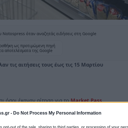
 Notospress όταν αναζητάς ειδήσεις στη Google
οσθήκη ως προτιμώμενη πηγή
τα αποτελέσματα της Google
ν τις αιτήσεις τους έως τις 15 Μαρτίου
ι όσοι έκαναν αίτηση για το
Market Pass
s.gr -
Do Not Process My Personal Information
α πληρωθούν όσοι επέλεξαν την
άυλη
to opt-out of the sale, sharing to third parties, or processing of your per