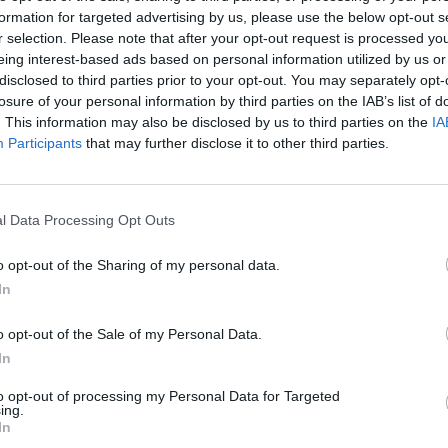
ναδρομικά πληρώνονται όσοι επέλεξαν
formation for targeted advertising by us, please use the below opt-out s
βρουάριο, Μάρτιο και Απρίλιο).
r selection. Please note that after your opt-out request is processed y
eing interest-based ads based on personal information utilized by us or
ς ανά νοικοκυριό ανέρχεται σε 10% επί του
disclosed to third parties prior to your opt-out. You may separately opt-
losure of your personal information by third parties on the IAB’s list of
ται σε 220 ευρώ για το μονομελές
. This information may also be disclosed by us to third parties on the
IA
ια κάθε επιπλέον μέλος του νοικοκυριού και
Participants
that may further disclose it to other third parties.
μήνα ένα μονομελές νοικοκυριό είναι
22
l Data Processing Opt Outs
εια με ένα παιδί 42 ευρώ και με δύο παιδιά
o opt-out of the Sharing of my personal data.
In
ι υπέβαλαν αίτηση
έως τις 28 Φεβρουαρίου
 ή τριπλή δόση του Market Pass
o opt-out of the Sale of my Personal Data.
In
3 στους 4 δικαιούχους του επιδόματος
to opt-out of processing my Personal Data for Targeted
 χρημάτων σε τραπεζικό λογαριασμό
,
ing.
In