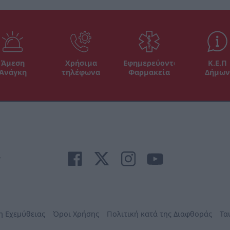
Άμεση
Χρήσιμα
Εφημερεύοντα
Κ.Ε.Π
Ανάγκη
τηλέφωνα
Φαρμακεία
Δήμων
r
η Εχεμύθειας
Όροι Χρήσης
Πολιτική κατά της Διαφθοράς
Τα