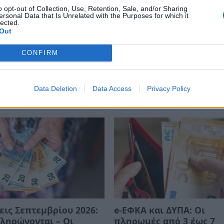
o opt-out of Collection, Use, Retention, Sale, and/or Sharing
ersonal Data that Is Unrelated with the Purposes for which it
ews και μάθετε πρώτοι
όλες τις ειδήσεις
lected.
Out
CONFIRM
ΕΠΙΔΟΤΗΣΗ
Data Deletion
Data Access
Privacy Policy
εις Σεπτεμβρίου 2026:
e-ΕΦΚΑ και ΔΥΠΑ: Οι
ληρώνονται – Οι
πληρωμές από 3 έως 7