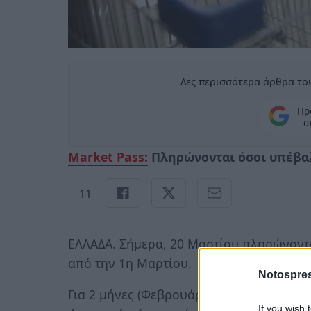
Δες περισσότερα άρθρα του
Πρ
σ
Μarket Pass:
Πληρώνονται όσοι υπέβαλα
11
ΕΛΛΑΔΑ. Σήμερα, 20 Μαρτίου πληρώνοντα
από την 1η Μαρτίου.
Notospres
Για 2 μήνες (Φεβρουάριο και Μάρτιο) θ
If you wish 