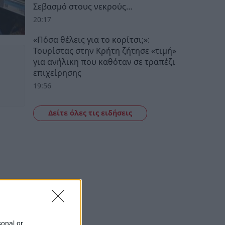
Σεβασμό στους νεκρούς…
20:17
«Πόσα θέλεις για το κορίτσι;»:
Τουρίστας στην Κρήτη ζήτησε «τιμή»
για ανήλικη που καθόταν σε τραπέζι
επιχείρησης
19:56
Δείτε όλες τις ειδήσεις
sonal or