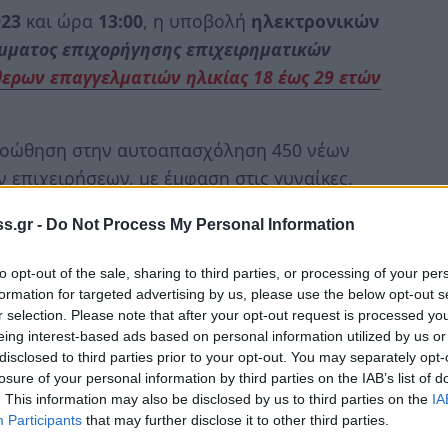
023
και ώρα
13:00
, η υποβολή
ηλεκτρονικών
μματος επιχορήγησης επιχειρηματικών
ερων επαγγελματιών ηλικίας 18 έως 29 ετών
προώθηση στην αυτοαπασχόληση 450 νέων
 επιχειρήσεων, με έμφαση στις γυναίκες.
 την Παρασκευή 9 Ιουνίου 2023 και ώρα
s.gr -
Do Not Process My Personal Information
to opt-out of the sale, sharing to third parties, or processing of your per
ν ανέρχεται σε 14.800 ευρώ και θα
formation for targeted advertising by us, please use the below opt-out s
r selection. Please note that after your opt-out request is processed y
eing interest-based ads based on personal information utilized by us or
disclosed to third parties prior to your opt-out. You may separately opt-
losure of your personal information by third parties on the IAB’s list of
 δραστηριότητας στη ΔΟΥ
. This information may also be disclosed by us to third parties on the
IA
 α’ εξαμήνου από την έναρξη της
Participants
that may further disclose it to other third parties.