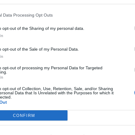
 β’ εξαμήνου από την έναρξη της
l Data Processing Opt Outs
o opt-out of the Sharing of my personal data.
In
μμένοι άνεργοι 18-29 ετών που θα υποβάλουν
o opt-out of the Sale of my Personal Data.
ιλαμβάνεται πρόταση επιχειρηματικού
In
νδυτική πρόταση) υποβάλλεται αποκλειστικά
to opt-out of processing my Personal Data for Targeted
 Κρατικών Ενισχύσεων (ΠΣΚΕ) του
ing.
In
την διεύθυνση https://www.ependyseis.gr.
o opt-out of Collection, Use, Retention, Sale, and/or Sharing
ersonal Data that Is Unrelated with the Purposes for which it
ού 61.200.000 ευρώ, συγχρηματοδοτείται
lected.
ϊκό Κοινωνικό Ταμείο/Πρωτοβουλία για την
Out
 Επιχειρησιακού Προγράμματος «Ανάπτυξη
CONFIRM
Δια βίου Μάθηση 2014 - 2020».