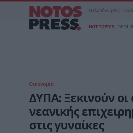
Πελοπόννησος
Ελλ
HOT TOPICS:
ΟΡΟΙ Χ
Οικονομία
ΔΥΠΑ: Ξεκινούν οι
νεανικής επιχειρ
στις γυναίκες