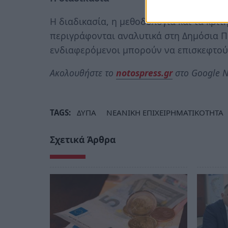
Η διαδικασία, η μεθοδολογία και τα κρι
περιγράφονται αναλυτικά στη Δημόσια Π
ενδιαφερόμενοι μπορούν να επισκεφτού
Ακολουθήστε το
notospress.gr
στο Google N
TAGS:
ΔΥΠΑ
ΝΕΑΝΙΚΗ ΕΠΙΧΕΙΡΗΜΑΤΙΚΟΤΗΤΑ
Σχετικά Άρθρα