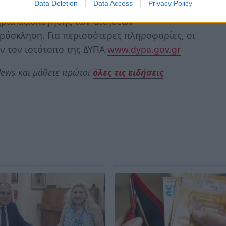
Data Deletion
Data Access
Privacy Policy
τήρια αξιολόγησης των αιτήσεων
ρόσκληση. Για περισσότερες πληροφορίες, οι
ν τον ιστότοπο της ΔΥΠΑ
www.dypa.gov.gr
ews και μάθετε πρώτοι
όλες τις ειδήσεις