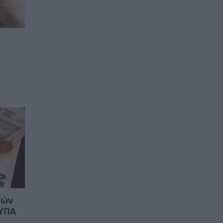
μών
ΔΥΠΑ