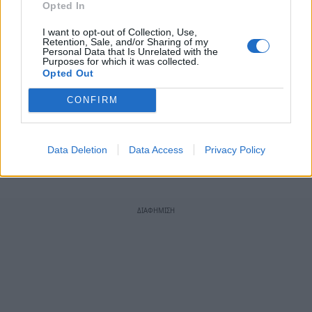
Opted In
I want to opt-out of Collection, Use,
Retention, Sale, and/or Sharing of my
Personal Data that Is Unrelated with the
Purposes for which it was collected.
Opted Out
CONFIRM
TAGS:
ΕΦΕΠΑΕ
ΔΗΜΗΤΡΗΣ ΣΚΑΛΚΟΣ
Data Deletion
Data Access
Privacy Policy
ΠΛΑΤΩΝ ΜΑΡΛΑΦΕΚΑΣ