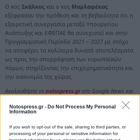
Ο κος
Σκάλκος
και ο κος
Μαρλαφέκας
εξέφρασαν την πρόθεση και τη βεβαιότητα ότι η
εξαιρετική συνεργασία μεταξύ Υπουργείου
Ανάπτυξης και ΕΦΕΠΑΕ θα συνεχιστεί και στην
Προγραμματική Περίοδο 2021 – 2027 με στόχο
να αποφέρει τα καλύτερα δυνατά αποτελέσματα
ως προς την απορρόφηση των ευρωπαϊκών
πόρων, στηρίζοντας την επιχειρηματικότητα και
την οικονομία της χώρας.
Ακολουθήστε το
notospress.gr
στο Google News και
μάθετε πρώτοι
όλες τις ειδήσεις
Notospress.gr -
Do Not Process My Personal
Information
If you wish to opt-out of the sale, sharing to third parties, or
processing of your personal or sensitive information for
targeted advertising by us, please use the below opt-out