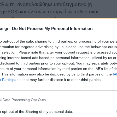
καλιώτη, αναπαλαιώθηκε υποδειγματικά (η
ην ΕΟΚ) και πλέον λειτουργεί ως εκθεσιακός
α μάθει κανείς για την ιδιότυπη
ν: επρόκειτο για αμυντικά κτίσματα, με
s.gr -
Do Not Process My Personal Information
πως τα ασύμμετρα σκαλοπάτια στα οποία ο
κό είναι και το ίδιο το κτίσμα, σε σχήμα Γ,
to opt-out of the sale, sharing to third parties, or processing of your per
formation for targeted advertising by us, please use the below opt-out s
οροφές και φεγγίτες με βιτρό. Μάλιστα, τη
r selection. Please note that after your opt-out request is processed y
 της Τσακωνιάς ήταν στα σπάργανα, στο
eing interest-based ads based on personal information utilized by us or
ες μαθητές από το κοντινό χωριό Τσιτάλια
disclosed to third parties prior to your opt-out. You may separately opt-
losure of your personal information by third parties on the IAB’s list of
ε μέρα για να πηγαίνουν σχολείο, κι έτσι το
. This information may also be disclosed by us to third parties on the
IA
ομεινάρι αυτής της εποχής είναι τα
Participants
that may further disclose it to other third parties.
έχρι σήμερα στους τοίχους του.
l Data Processing Opt Outs
o opt-out of the Sharing of my personal data.
φυσικά) και τις μαρμελάδες της, ο Τυρός για