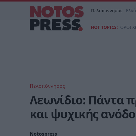
Πελοπόννησος
Ελλ
HOT TOPICS:
ΟΡΟΙ Χ
Πελοπόννησος
Λεωνίδιο: Πάντα 
και ψυχικής ανόδ
Notospress