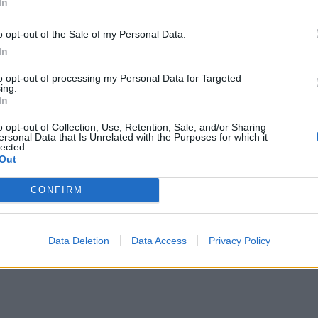
In
ια τη βραστή γίδα, το Άστρος για τις
ωνίδιο για τις ΠΟΠ μελιτζάνες του. Αυτά όσον
o opt-out of the Sale of my Personal Data.
ρωταγωνιστής είναι ο τσακώνικος, ένας
In
είται ότι έχει τις ρίζες του στην αρχαιότητα:
to opt-out of processing my Personal Data for Targeted
ναπαράσταση του Θησέα που ως πρώτος
ing.
In
ί με τους συντρόφους του. Αυτές είναι
 που αποκομίζει κανείς κάνοντας μια βόλτα
o opt-out of Collection, Use, Retention, Sale, and/or Sharing
ersonal Data that Is Unrelated with the Purposes for which it
ς Πολιτισμού. Στεγάζεται σε ένα κτίριο στο
lected.
Out
αι τόσο παλιά, που λειτουργούν σαν
9 ως διδακτήριο δημοτικού σχολείου, το 1924
CONFIRM
αγωγής δίνοντας ρεύμα στην πόλη, στον
 Δημοκρατικού Στρατού, επισκευάστηκε,
Data Deletion
Data Access
Privacy Policy
ο 1967.