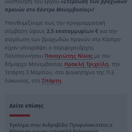
υλοποίηση του έργου
«Στερέωση των βραχωδών
πρανών στο Κάστρο Μονεμβασίας»!
Υπενθυμίζουμε πως την προγραμματική
σύμβαση ύψους
2,5 εκατομμυρίων €
για την
στερέωση των βραχωδών πρανών στο Κάστρο
είχαν υπογράψει ο περιφερειάρχης
Πελοποννήσου
Παναγιώτης Νίκας
με τον
δήμαρχο Μονεμβασίας
Ηρακλή Τριχείλη
, την
Τετάρτη 3 Μαρτίου, στο Διοικητήριο της Π.Ε.
Λακωνίας, στη
Σπάρτη
.
Δείτε επίσης
Έγκλημα στην Ανδραβίδα: Προφυλακιστέος ο
60χρονος για την τετραπλή δολοφονία