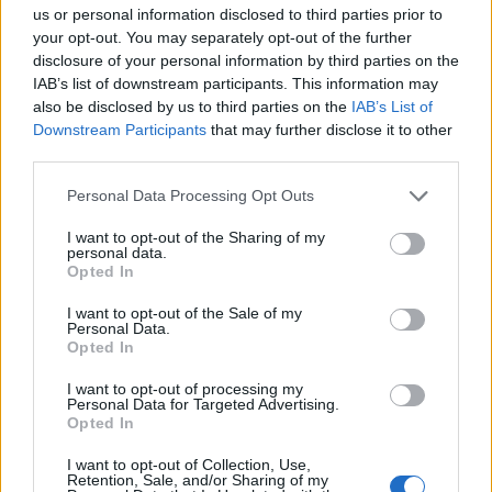
us or personal information disclosed to third parties prior to
your opt-out. You may separately opt-out of the further
disclosure of your personal information by third parties on the
IAB’s list of downstream participants. This information may
also be disclosed by us to third parties on the
IAB’s List of
Downstream Participants
that may further disclose it to other
third parties.
Personal Data Processing Opt Outs
TAGS:
ΔΙΑΜΑΡΤΥΡΙΑ
ΑΓΡΟΤΕΣ
ΚΤΗΝΟΤΡΟΦΟΙ
I want to opt-out of the Sharing of my
personal data.
ΑΓΡΟΤΟΚΤΗΝΟΤΡΟΦΟΙ
Opted In
ΑΓΡΟΤΟΚΤΗΝΟΤΡΟΦΟΙ ΛΑΚΩΝΙΑΣ
I want to opt-out of the Sale of my
Personal Data.
ΑΓΡΟΤΟΚΤΗΝΟΤΡΟΦΙΚΟΣ ΣΥΛΛΟΓΟΣ ΣΠΑΡΤΗΣ
Opted In
ΘΕΟΔΩΡΟΣ ΒΕΡΟΥΤΗΣ
ΤΡΙΠΟΛΗ
ΑΓΡΟΤΙΚΑ
I want to opt-out of processing my
Personal Data for Targeted Advertising.
Opted In
Σχετικά Άρθρα
I want to opt-out of Collection, Use,
Retention, Sale, and/or Sharing of my