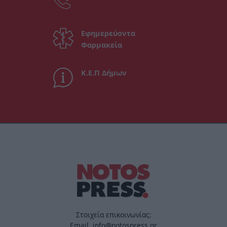
Εφημερεύοντα
Φαρμακεία
Κ.Ε.Π Δήμων
Στοιχεία επικοινωνίας:
Email. info@notospress.gr