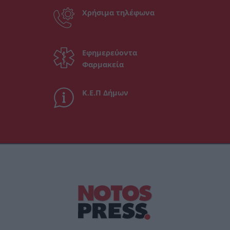
Χρήσιμα τηλέφωνα
Εφημερεύοντα
Φαρμακεία
Κ.Ε.Π Δήμων