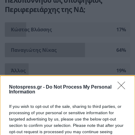
Πελοπόννησο ως υποψήφιος
Περιφερειάρχης της ΝΔ;
Κώστας Βλάσσης
17%
Παναγιώτης Νίκας
64%
Άλλος
19%
1513 συμμετοχές.
Η ψηφοφορία έχει ολοκληρωθεί
Notospress.gr -
Do Not Process My Personal
Information
If you wish to opt-out of the sale, sharing to third parties, or
processing of your personal or sensitive information for
targeted advertising by us, please use the below opt-out
TAGS:
ΨΗΦΟΦΟΡΙΑ
ΚΩΣΤΑΣ ΒΛΑΣΗΣ
ΕΚΛΟΓΕΣ
section to confirm your selection. Please note that after your
opt-out request is processed you may continue seeing
ΑΥΤΟΔΙΟΙΚΗΤΙΚΕΣ ΕΚΛΟΓΕΣ
ΠΕΡΙΦΕΡΕΙΑΚΕΣ ΕΚΛΟΓΕΣ