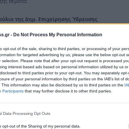
ξής θέματα:
ούλιο της Δημ. Επιχείρησης Ύδρευσης
s.gr -
Do Not Process My Personal Information
βούλιο του ΝΠΔΔ
«
Δημοτικό Λιμενικό
to opt-out of the sale, sharing to third parties, or processing of your per
βουλίου του Κοινωφελούς Ιδρύματος
formation for targeted advertising by us, please use the below opt-out s
r selection. Please note that after your opt-out request is processed y
ρόνοια Μαρίας Κ. Ράδου
».
eing interest-based ads based on personal information utilized by us or
ύλιο του Ν.Π.Δ.Δ. με την επωνυμία
disclosed to third parties prior to your opt-out. You may separately opt-
losure of your personal information by third parties on the IAB’s list of
κπαίδευσης Δ.Ναυπλιέων
».
. This information may also be disclosed by us to third parties on the
IA
ούλιο του ΝΠΔΔ με την επωνυμία
Participants
that may further disclose it to other third parties.
 Εκπαίδευσης Δ.Ναυπλιέων
».
ιπροσώπων του Δήμου Ναυπλιέων στο
l Data Processing Opt Outs
αχείρισης Στερεών Αποβλήτων
o opt-out of the Sharing of my personal data.