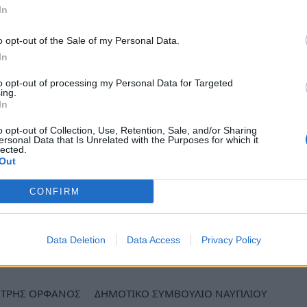
In
Συμβουλίου στη Γενική Συνέλευση της
 .
o opt-out of the Sale of my Personal Data.
ς προέδρου της διαχειριστικής
In
ία Δρούζα
»
και εξουσιοδότηση
to opt-out of processing my Personal Data for Targeted
ing.
νήσεων του τραπεζικού λογαριασμού.
In
αγραφής και απογραφής των πάσης
o opt-out of Collection, Use, Retention, Sale, and/or Sharing
ersonal Data that Is Unrelated with the Purposes for which it
lected.
Out
Δημοτικού Συμβουλίου θα πραγματοποιηθεί
Περιφερειακής Ενότητας Αργολίδας( παρ.
CONFIRM
ή 26 Ιανουαρίου στις 14:00 μ.μ.
ews και μάθετε πρώτοι
όλες τις ειδήσεις
Data Deletion
Data Access
Privacy Policy
ΤΡΗΣ ΟΡΦΑΝΟΣ
ΔΗΜΟΤΙΚΟ ΣΥΜΒΟΥΛΙΟ ΝΑΥΠΛΙΟΥ