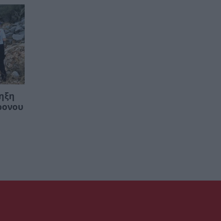
ληξη
ρονου