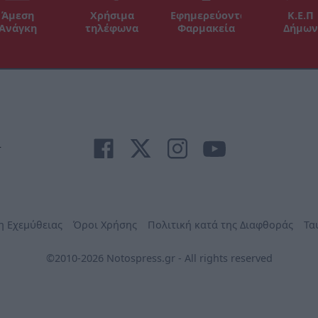
Άμεση
Χρήσιμα
Εφημερεύοντα
Κ.Ε.Π
Ανάγκη
τηλέφωνα
Φαρμακεία
Δήμων
r
η Εχεμύθειας
Όροι Χρήσης
Πολιτική κατά της Διαφθοράς
Τα
©2010-2026 Notospress.gr - All rights reserved