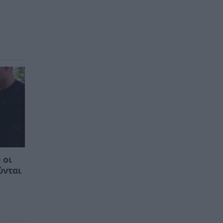
 οι
ύνται