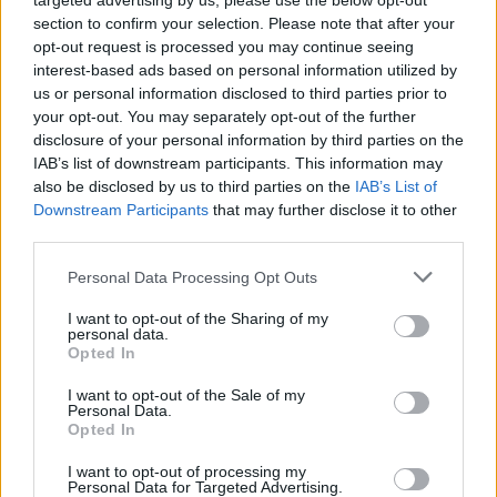
targeted advertising by us, please use the below opt-out
section to confirm your selection. Please note that after your
opt-out request is processed you may continue seeing
interest-based ads based on personal information utilized by
us or personal information disclosed to third parties prior to
your opt-out. You may separately opt-out of the further
disclosure of your personal information by third parties on the
IAB’s list of downstream participants. This information may
also be disclosed by us to third parties on the
IAB’s List of
Downstream Participants
that may further disclose it to other
third parties.
Personal Data Processing Opt Outs
I want to opt-out of the Sharing of my
Δυναμική και ανοδική πορεία για το Τμήμα
personal data.
Opted In
Ψηφιακών Συστημάτων στις Πανελλαδικές –
Δείτε γιατί
I want to opt-out of the Sale of my
Personal Data.
25/07/2026 09:07
Opted In
I want to opt-out of processing my
Personal Data for Targeted Advertising.