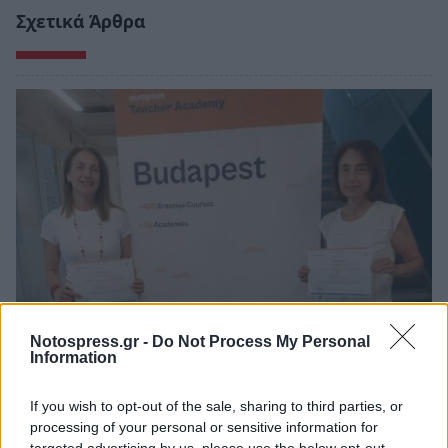
Σχετικά Άρθρα
Notospress.gr -
Do Not Process My Personal
Information
3ο ΓΕΛ Καλαμάτας: Επιμόρφωση
εκπαιδευτικών για τη διαφορετικότητα και
τον σχολικό εκφοβισμό
If you wish to opt-out of the sale, sharing to third parties, or
processing of your personal or sensitive information for
05/08/2026 18:04