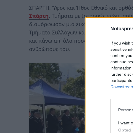
ΣΠΑΡΤΗ. Ύφος και Ήθος Εθνικό και ορθόδ
Σπάρτη
. Τμήματα με Ιστορικές ενδυμασίε
διαμόρφωσαν μια εικόνα που εξέπεμπε μ
Notospres
Τμήματα Συλλόγων και Φορέων όσο και 
και πάνω απ’ όλα προσδοκίες για μνήμη κ
If you wish 
ανθρώπους του.
sensitive in
confirm you
continue se
information 
further disc
participants
Downstream 
Persona
I want t
Opted 