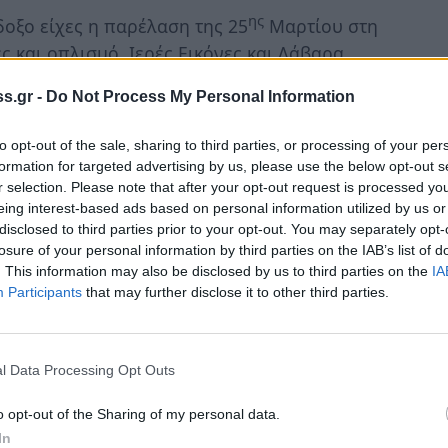
ης
οξο είχες η παρέλαση της 25
Μαρτίου στη
ς και οπλισμό, Ιερές Εικόνες και Λάβαρα
ηνύματα και τιμούσε γεγονότα. Τόσο τα
s.gr -
Do Not Process My Personal Information
των Σχολείων άφησαν πολύ καλές εντυπώσεις
αι τιμή σε ότι καθόρισε τον τόπο και τους
to opt-out of the sale, sharing to third parties, or processing of your per
formation for targeted advertising by us, please use the below opt-out s
r selection. Please note that after your opt-out request is processed y
eing interest-based ads based on personal information utilized by us or
disclosed to third parties prior to your opt-out. You may separately opt-
losure of your personal information by third parties on the IAB’s list of
. This information may also be disclosed by us to third parties on the
IA
Participants
that may further disclose it to other third parties.
l Data Processing Opt Outs
o opt-out of the Sharing of my personal data.
In