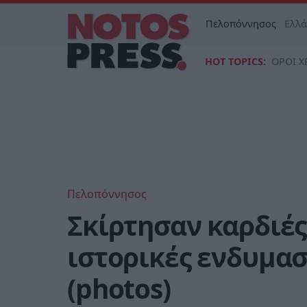
Πελοπόννησος
Ελλ
HOT TOPICS:
ΟΡΟΙ Χ
Πελοπόννησος
Σκίρτησαν καρδιές
ιστορικές ενδυμασ
(photos)