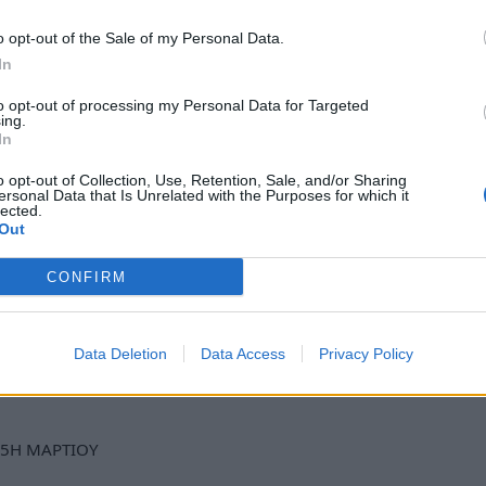
o opt-out of the Sale of my Personal Data.
In
to opt-out of processing my Personal Data for Targeted
ing.
In
o opt-out of Collection, Use, Retention, Sale, and/or Sharing
ersonal Data that Is Unrelated with the Purposes for which it
lected.
Out
φωτογραφίες
CONFIRM
Data Deletion
Data Access
Privacy Policy
ews και μάθετε πρώτοι
όλες τις ειδήσεις
25Η ΜΑΡΤΙΟΥ