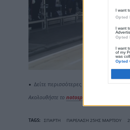
I want t
Opted 
I want 
Advertis
Opted 
I want t
of my P
was col
Opted 
Δείτε περισσότερες φωτογραφίες
ΕΔΩ
Ακολουθήστε το
notospress.gr
στο Google N
TAGS:
ΣΠΑΡΤΗ
ΠΑΡΕΛΑΣΗ 25ΗΣ ΜΑΡΤΙΟΥ