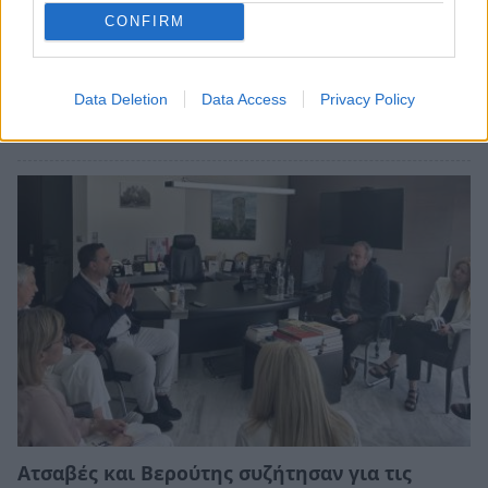
CONFIRM
Συνάντηση Βερούτη με το νέο Διοικητικό
Συμβούλιο του Ελληνικού Ερυθρού Σταυρού
Σπάρτης
Data Deletion
Data Access
Privacy Policy
08/07/2026 19:14
Ατσαβές και Βερούτης συζήτησαν για τις