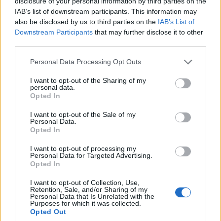
disclosure of your personal information by third parties on the
IAB’s list of downstream participants. This information may
also be disclosed by us to third parties on the
IAB’s List of
Downstream Participants
that may further disclose it to other
third parties.
Ελαφόνησος: Ο Θεόδωρος Βερούτης στην
επέτειο ένωσης της Ελαφονήσου με την
Personal Data Processing Opt Outs
Ελλάδα
I want to opt-out of the Sharing of my
personal data.
11/07/2026 12:31
Opted In
I want to opt-out of the Sale of my
Personal Data.
Opted In
I want to opt-out of processing my
Personal Data for Targeted Advertising.
Opted In
I want to opt-out of Collection, Use,
Retention, Sale, and/or Sharing of my
Personal Data that Is Unrelated with the
Purposes for which it was collected.
Opted Out