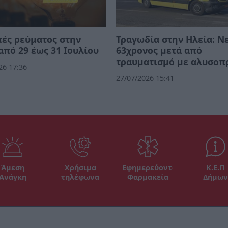
ές ρεύματος στην
Τραγωδία στην Ηλεία: Ν
από 29 έως 31 Ιουλίου
63χρονος μετά από
τραυματισμό με αλυσοπ
26 17:36
27/07/2026 15:41
Άμεση
Χρήσιμα
Εφημερεύοντα
Κ.Ε.Π
Ανάγκη
τηλέφωνα
Φαρμακεία
Δήμων