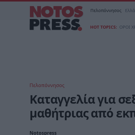
Πελοπόννησος
Ελλ
HOT TOPICS:
ΟΡΟΙ Χ
Πελοπόννησος
Καταγγελία για σ
μαθήτριας από εκ
Notospress