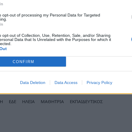
In
ς αρχές αποφάσισαν να διατάξουν Ένορκη
ης υπόθεσης.
to opt-out of processing my Personal Data for Targeted
ing.
In
ητα, προκειμένου να προστατευθούν οι
 η διαδικασία της έρευνας.
o opt-out of Collection, Use, Retention, Sale, and/or Sharing
ersonal Data that Is Unrelated with the Purposes for which it
lected.
η πηγή, η προσεκτική διαχείρισή της είναι
Out
αίσθητες πληροφορίες και να διασφαλιστεί η
CONFIRM
 έρευνας.
ews και μάθετε πρώτοι
όλες τις ειδήσεις
Data Deletion
Data Access
Privacy Policy
ΣΗ
ΕΔΕ
ΗΛΕΙΑ
ΜΑΘΗΤΡΙΑ
ΕΚΠΑΙΔΕΥΤΙΚΟΣ