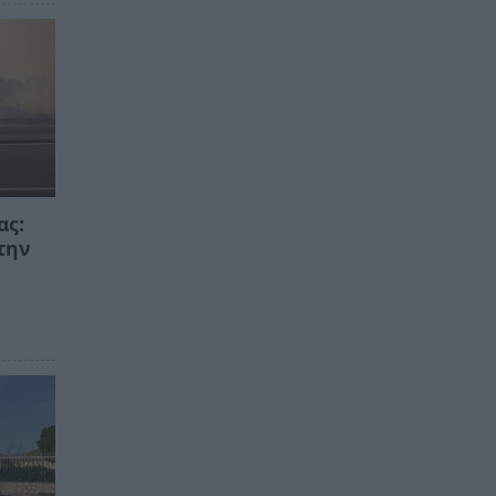
ας:
την