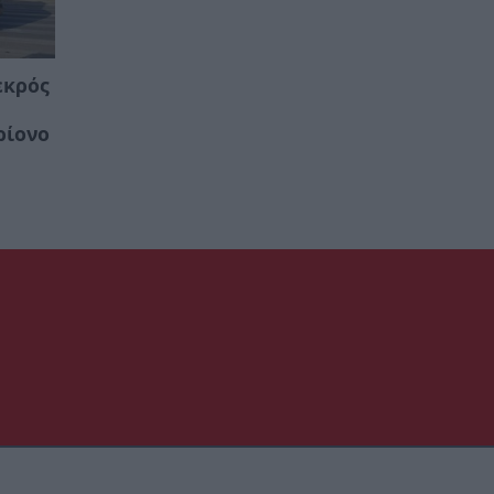
εκρός
ρίονο