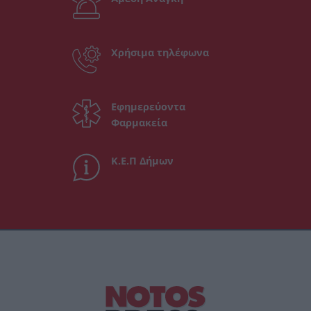
Χρήσιμα τηλέφωνα
Εφημερεύοντα
Φαρμακεία
Κ.Ε.Π Δήμων