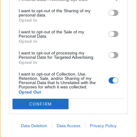
I want to opt-out of the Sharing of my
Σχετικά Άρθρα
personal data.
Opted In
I want to opt-out of the Sale of my
Personal Data.
Opted In
I want to opt-out of processing my
Personal Data for Targeted Advertising.
Opted In
I want to opt-out of Collection, Use,
Retention, Sale, and/or Sharing of my
Personal Data that Is Unrelated with the
Purposes for which it was collected.
Opted Out
CONFIRM
Θλίψη στην Πάτρα: Πέθανε στο Νοσοκομείο
Data Deletion
Data Access
Privacy Policy
«Άγιος Ανδρέας» βρέφος μόλις 8 ημερών