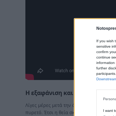
Notospres
If you wish 
sensitive in
confirm you
continue se
information 
further disc
participants
Downstream 
Η εξαφάνιση και οι έρευνες
Persona
Λίγες μέρες μετά την άφιξη του μικρού 
I want t
πυρετό. Έτσι η θεία σκέφτηκε να δώσει 