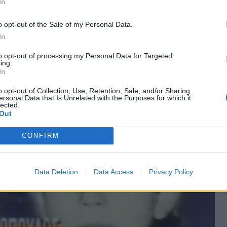
In
που διατηρούσε τη στάνη με τα ζώα του.
ν πηγή του βουνού να γεμίσει με νερό τα δύο
o opt-out of the Sale of my Personal Data.
ου.
In
to opt-out of processing my Personal Data for Targeted
ing.
In
o opt-out of Collection, Use, Retention, Sale, and/or Sharing
ersonal Data that Is Unrelated with the Purposes for which it
lected.
Out
CONFIRM
Data Deletion
Data Access
Privacy Policy