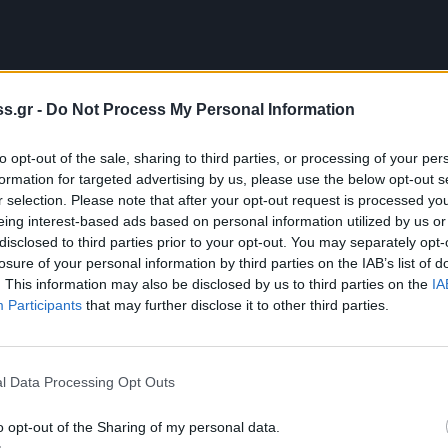
s.gr -
Do Not Process My Personal Information
to opt-out of the sale, sharing to third parties, or processing of your per
formation for targeted advertising by us, please use the below opt-out s
r selection. Please note that after your opt-out request is processed y
eing interest-based ads based on personal information utilized by us or
disclosed to third parties prior to your opt-out. You may separately opt-
losure of your personal information by third parties on the IAB’s list of
. This information may also be disclosed by us to third parties on the
IA
Participants
that may further disclose it to other third parties.
l Data Processing Opt Outs
στη
Δήμητρα Γορτυνίας
, ο παππούς είχε
o opt-out of the Sharing of my personal data.
στο 10χρονο
Γιώργο
τα φάρμακα και να τον