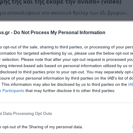
ής της και της έκοβε την ανάσα» (video)
μα αποκαλύψεων στο σκοτεινό θρίλερ των έξι βρεφών…
εμβρίου 2024 06:43
s.gr -
Do Not Process My Personal Information
to opt-out of the sale, sharing to third parties, or processing of your per
όννησος
formation for targeted advertising by us, please use the below opt-out s
ερ στην Αμαλιάδα με τρία νεκρά βρέφη: «Στο
r selection. Please note that after your opt-out request is processed y
ί μου μπήκε χέρι για να πεθάνει»
eing interest-based ads based on personal information utilized by us or
disclosed to third parties prior to your opt-out. You may separately opt-
ι η φίλη της μητέρας του 15 μηνών βρέφους. «Η φίλη το ''πέ
losure of your personal information by third parties on the IAB’s list of
στο κρεβάτι». «Να τιμωρηθούν οι ένοχοι» ζητά η γιαγιά τ
. This information may also be disclosed by us to third parties on the
IA
Participants
that may further disclose it to other third parties.
 Το χρονικό.
κτωβρίου 2024 10:35
l Data Processing Opt Outs
α
o opt-out of the Sharing of my personal data.