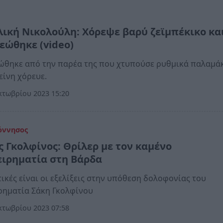
λική Νικολούλη: Χόρεψε βαρύ ζεϊμπέκικο κα
εώθηκε (video)
ώθηκε από την παρέα της που χτυπούσε ρυθμικά παλαμά
είνη χόρευε.
κτωβρίου 2023 15:20
όννησος
ς Γκολφίνος: Θρίλερ με τον καμένο
ειρηματία στη Βάρδα
ικές είναι οι εξελίξεις στην υπόθεση δολοφονίας του
ρηματία Σάκη Γκολφίνου
κτωβρίου 2023 07:58