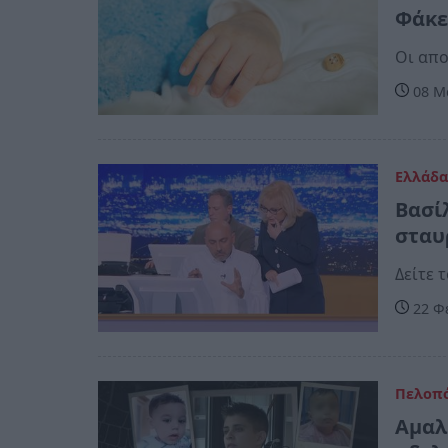
Φάκε
Οι απο
08 Μα
Ελλάδ
Βασί
σταυ
Δείτε 
22 Φ
Πελοπ
Αμαλ