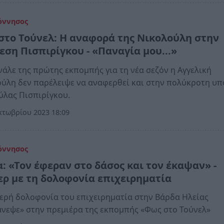
όννησος
στο Τούνελ: Η αναφορά της Νικολούλη στην
εση Πισπιρίγκου - «Παναγία μου...»
νάλε της πρώτης εκπομπής για τη νέα σεζόν η Αγγελική
ύλη δεν παρέλειψε να αναφερθεί και στην πολύκροτη υ
ύλας Πισπιρίγκου.
κτωβρίου 2023 18:09
όννησος
α: «Τον έφεραν στο δάσος και τον έκαψαν» -
ερ με τη δολοφονία επιχειρηματία
ερή δολοφονία του επιχειρηματία στην Βάρδα Ηλείας
νεψε» στην πρεμιέρα της εκπομπής «Φως στο Τούνελ»