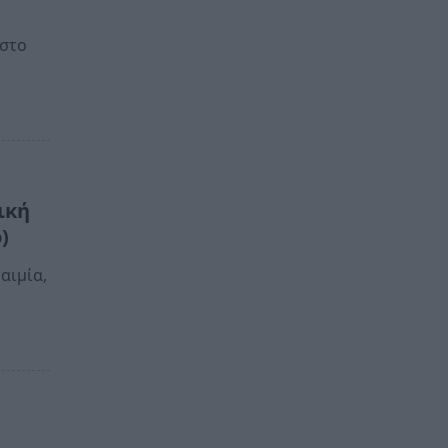
«στο
ική
)
αιμία,