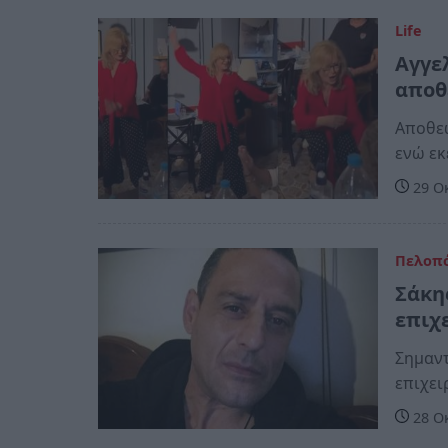
Life
Αγγε
αποθ
Αποθε
ενώ εκ
29 Ο
Πελοπ
Σάκη
επιχ
Σημαντ
επιχει
28 Ο