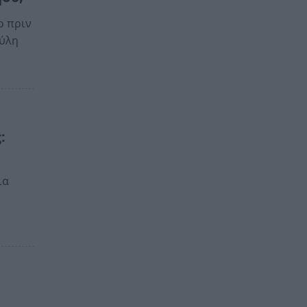
ο πριν
ούλη
:
ια