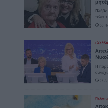
μητέ
Πλήθος
τελευτ
05 Νο
Ελλάδ
Απει
Νικο
Η παρο
συνεχί
26 Απ
Πελοπ
Αποκ