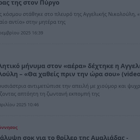
ρας της στον Πύργο
 κόσμου στάθηκε στο πλευρό της Αγγελικής Νικολούλη, 
αίο αντίο» στην μητέρα της
εμβρίου 2025 16:39
α
λητικό μήνυμα στον «αέρα» δέχτηκε η Αγγελ
λούλη – «Θα χαθείς πριν την ώρα σου» (video
υσιάστρια αντιμετώπισε την απειλή με χιούμορ και ψυχρ
ζοντας απτόητη τη ζωντανή εκπομπή της
ριλίου 2025 10:46
όννησος
άλυψη σοκ για το θρίλερ της Αμαλιάδας -