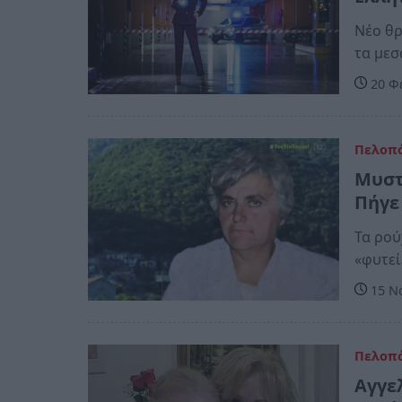
Νέο θρ
τα μεσ
20 Φ
Πελοπ
Μυστ
Πήγε
Τα ρού
«φυτεί
15 Νο
Πελοπ
Αγγε