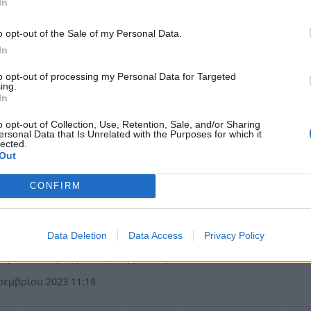
 στο Τούνελ»: Oι έντεκα δολοφονίες γυναικ
In
εξιχνιάστηκαν από την εκπομπή
o opt-out of the Sale of my Personal Data.
νίες που συγκλόνισαν το πανελλήνιο, μέσα από το «Φως
In
». Υποθέσεις που οι περισσότερες δηλώθηκαν στην αρχή
to opt-out of processing my Personal Data for Targeted
ίσεις αλλά η βαθιά έρευνα της εκπομπής αποκάλυψε του
ing.
όνους.
In
ριλίου 2024 07:21
o opt-out of Collection, Use, Retention, Sale, and/or Sharing
ersonal Data that Is Unrelated with the Purposes for which it
lected.
Out
α
CONFIRM
λική Νικολούλη: «Μπορείτε να μου δώσετε λ
ά; Την χρειάζομαι...» (video)
Data Deletion
Data Access
Privacy Policy
όμα απολαυστικό στιγμιότυπο χάρισε η Αγγελική Νικολο
τηλεθεατές της εκπομπής «Φως στο Τούνελ».
εμβρίου 2023 11:18