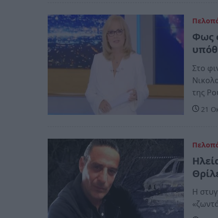
Πελοπ
Φως 
υπόθ
Στο φι
Νικολο
της Ρο
21 Ο
Πελοπ
Ηλεί
Θρίλ
Η στυγ
«ζωντά