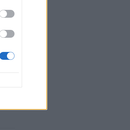
ών
 στο
 ως
ς
ίγη
ύλη