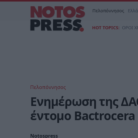
Πελοπόννησος
Ελλ
HOT TOPICS:
ΟΡΟΙ Χ
Πελοπόννησος
Ενημέρωση της ΔΑ
έντομο Bactrocera 
Notospress