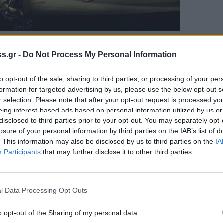
s.gr -
Do Not Process My Personal Information
στών μεταξύ των οποίων συγκαταλέγονται
τα
to opt-out of the sale, sharing to third parties, or processing of your per
α, τα αχλάδια, τα μήλα, οι τομάτες, οι
formation for targeted advertising by us, please use the below opt-out s
r selection. Please note that after your opt-out request is processed y
η παπάγια.
Το έντομο απαντάται σε αρκετές
eing interest-based ads based on personal information utilized by us or
ανίας και έχει αναφερθεί και στις ΗΠΑ. Στην
disclosed to third parties prior to your opt-out. You may separately opt-
 2018 στην Ιταλία στην περιοχή του
losure of your personal information by third parties on the IAB’s list of
. This information may also be disclosed by us to third parties on the
IA
ια της Νάπολης, όπου έχει εγκατασταθεί.
Participants
that may further disclose it to other third parties.
 συγκεκριμένο έντομο είναι παρόμοια με
ς μας είδος της οικογένειας των Tephritidae,
l Data Processing Opt Outs
. Στους προσβεβλημένους καρπούς
 γύρω από τις οπές ωοτοκίας και κατόπιν τα
o opt-out of the Sharing of my personal data.