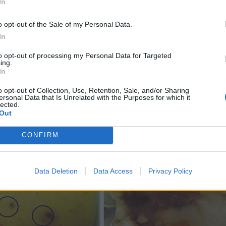
διάκριτες οπές που δημιουργούνται κατά
In
o opt-out of the Sale of my Personal Data.
In
ηλή περιεκτικότητα σε σάκχαρα, όπως τα
ου στερεοποιούνται δίπλα την περιοχή του
to opt-out of processing my Personal Data for Targeted
ing.
In
o opt-out of Collection, Use, Retention, Sale, and/or Sharing
ersonal Data that Is Unrelated with the Purposes for which it
lected.
Out
CONFIRM
Data Deletion
Data Access
Privacy Policy