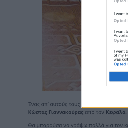
Opted 
I want t
Opted 
I want 
Advertis
Opted 
I want t
of my P
was col
Opted 
Ένας απ’ αυτούς τους Άξιους Δασκάλους 
Κώστας Γιαννακούρας
από τον
Κεφαλά
.
Θα μπορούσα να γράψω πολλά για τον κ