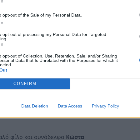
In
o opt-out of the Sale of my Personal Data.
In
to opt-out of processing my Personal Data for Targeted
ing.
In
o opt-out of Collection, Use, Retention, Sale, and/or Sharing
ersonal Data that Is Unrelated with the Purposes for which it
lected.
Out
CONFIRM
Data Deletion
Data Access
Privacy Policy
του παρελθόντος είναι και ο φίλος μου
αλό φίλο και συνάδελφο
Κώστα