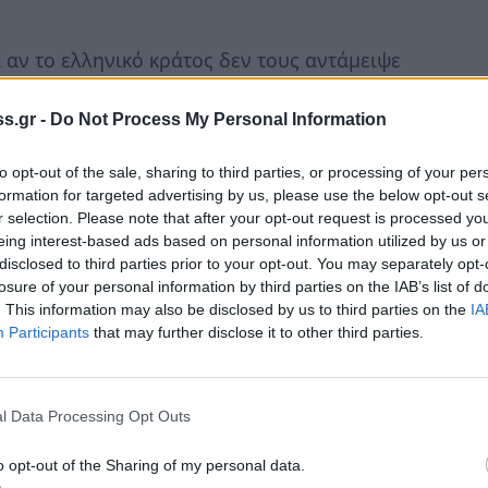
ι αν το ελληνικό κράτος δεν τους αντάμειψε
 η παντοτινή αγάπη, η μνήμη και η εκτίμηση
και των κατοίκων των χωριών μας, σ’
s.gr -
Do Not Process My Personal Information
η και πανάξια ανταμοιβή τους.
to opt-out of the sale, sharing to third parties, or processing of your per
formation for targeted advertising by us, please use the below opt-out s
r selection. Please note that after your opt-out request is processed y
eing interest-based ads based on personal information utilized by us or
disclosed to third parties prior to your opt-out. You may separately opt-
losure of your personal information by third parties on the IAB’s list of
. This information may also be disclosed by us to third parties on the
IA
Participants
that may further disclose it to other third parties.
l Data Processing Opt Outs
o opt-out of the Sharing of my personal data.