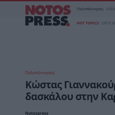
Πελοπόννησος
Ελλ
HOT TOPICS:
ΟΡΟΙ Χ
Πελοπόννησος
Κώστας Γιαννακού
δασκάλου στην Κα
Notospress