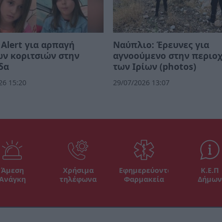
Alert για αρπαγή
Ναύπλιο: Έρευνες για
ν κοριτσιών στην
αγνοούμενο στην περιο
δα
των Ιρίων (photos)
26 15:20
29/07/2026 13:07
Άμεση
Χρήσιμα
Εφημερεύοντα
Κ.Ε.Π
Ανάγκη
τηλέφωνα
Φαρμακεία
Δήμων