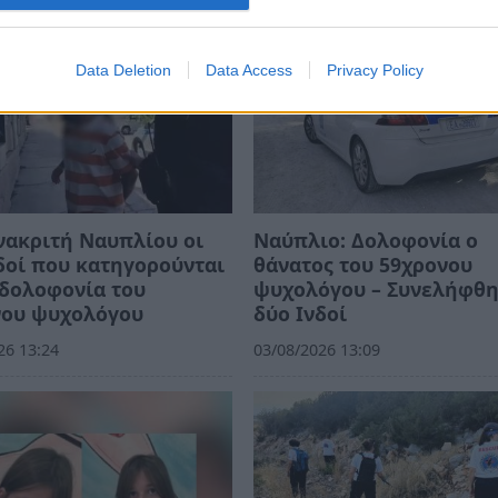
Data Deletion
Data Access
Privacy Policy
νακριτή Ναυπλίου οι
Ναύπλιο: Δολοφονία ο
δοί που κατηγορούνται
θάνατος του 59χρονου
 δολοφονία του
ψυχολόγου – Συνελήφθ
νου ψυχολόγου
δύο Ινδοί
26 13:24
03/08/2026 13:09