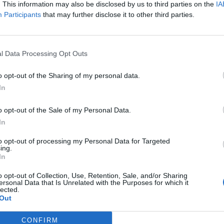
. This information may also be disclosed by us to third parties on the
IA
η ανήλικη βρέθηκε κοντά στο χωριό Αγία
Participants
that may further disclose it to other third parties.
καλά στην υγεία της και οι συνθήκες της
χές.
l Data Processing Opt Outs
κε στις 21/09/2024 από την περιοχή του
νημερώθηκε στις 24/09/2024 και προχώρησε
o opt-out of the Sharing of my personal data.
g Kid Alert, κατόπιν αιτήματος της
In
 που έθεταν την ζωή της σε κίνδυνο και
o opt-out of the Sale of my Personal Data.
ου.
In
ews και μάθετε πρώτοι
όλες τις ειδήσεις
to opt-out of processing my Personal Data for Targeted
ing.
In
o opt-out of Collection, Use, Retention, Sale, and/or Sharing
Υ ΠΑΙΔΙΟΥ
ersonal Data that Is Unrelated with the Purposes for which it
lected.
Out
CONFIRM