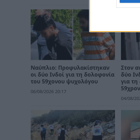
Ναύπλιο: Προφυλακίστηκαν
Στον α
οι δύο Ινδοί για τη δολοφονία
δύο Ιν
του 59χονου ψυχολόγου
για τη
59χρο
06/08/2026 20:17
04/08/20