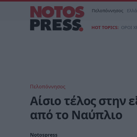
Πελοπόννησος
Ελλ
HOT TOPICS:
ΟΡΟΙ Χ
Πελοπόννησος
Αίσιο τέλος στην 
από το Ναύπλιο
Notospress