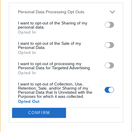
third parties.
Το Forum στηρίζουν επίσης η ΠΕΔ
Personal Data Processing Opt Outs
Πελοποννήσου, οι Δήμοι: Ανατολικής Μάνης,
Καλαμάτας, Μονεμβάσιας, Eυρώτα, Γορτυνίας,
I want to opt-out of the Sharing of my
personal data.
Οιχαλίας. Ο ΦΟΔΣΑ Πελοποννήσου. Οι ΔΕΥΑ:
Opted In
Σπάρτης, Αν. Μάνης, Άργους - Μυκηνών.
I want to opt-out of the Sale of my
Personal Data.
Opted In
Συνεργάζονται: Υπουργείο Κλιματικής Κρίσης
και Πολιτικής Προστασίας, Υπουργείο
I want to opt-out of processing my
Personal Data for Targeted Advertising.
Περιβάλλοντος, Περιφέρεια Πελοποννήσου,
Opted In
ΚΕΔΕ, ΕΔΕΥΑ, Δήμοι: Κυθήρων, Συκιωνίων,
I want to opt-out of Collection, Use,
Επιδαύρου, Άργους – Μυκηνών, Ένωση Νέων
Retention, Sale, and/or Sharing of my
Personal Data that Is Unrelated with the
Αυτοδιοίκησης Ελλάδας, Περιφερειακό Τμήμα
Purposes for which it was collected.
Opted Out
Πελοποννήσου του ΟΕΕ, ΕΛΙΑΜΕΠ, ΕΛΛΕΤ, Δράση
«JustReDI», Δίκτυο Leader, diaΝΕΟsis, FOOGS,
CONFIRM
Spartakomvos.gr, Eταιρεία Σπαρτιατικών
Σπουδών, Γιάννης Γκλέκας - Φωτογράφος,