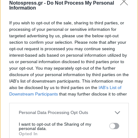
ΔΕΥΑ
Notospress.gr -
Do Not Process My Personal
Information
Κλιματική κρίση και Γεωργία - Διαχείριση
Υδάτων
If you wish to opt-out of the sale, sharing to third parties, or
processing of your personal or sensitive information for
Διαχείριση και Αξιοποίηση Ακίνητης
targeted advertising by us, please use the below opt-out
Περιουσίας ΟΤΑ - Realty Manager Ελλάδα
section to confirm your selection. Please note that after your
2.0
opt-out request is processed you may continue seeing
interest-based ads based on personal information utilized by
Κλιματική Αλλαγή, Βιώσιμη Οικονομική
us or personal information disclosed to third parties prior to
και Περιφερειακή Ανάπτυξη στην
your opt-out. You may separately opt-out of the further
disclosure of your personal information by third parties on the
Πελοπόννησο
IAB’s list of downstream participants. This information may
Περιφερειακή Ανάπτυξη και
also be disclosed by us to third parties on the
IAB’s List of
Downstream Participants
that may further disclose it to other
Νησιωτικότητα
third parties.
Ανανεώσιμες Πηγές Ενέργειας (ΑΠΕ)
Personal Data Processing Opt Outs
Στρατηγικές Τοπικής Ανάπτυξης - Τοπικό
I want to opt-out of the Sharing of my
Πρόγραμμα Leader - Kαλές πρακτικές
personal data.
Opted In
«Προβλήματα στην ενεργειακή μετάβαση»