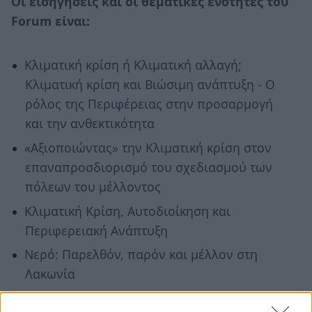
Οι εισηγήσεις και οι θεματικές ενότητες του
Forum είναι:
Κλιματική κρίση ή Κλιματική αλλαγή;
Κλιματική κρίση και Βιώσιμη ανάπτυξη - Ο
ρόλος της Περιφέρειας στην προσαρμογή
και την ανθεκτικότητα
«Αξιοποιώντας» την Κλιματική κρίση στον
επαναπροσδιορισμό του σχεδιασμού των
πόλεων του μέλλοντος
Κλιματική Κρίση, Αυτοδιοίκηση και
Περιφερειακή Ανάπτυξη
Νερό: Παρελθόν, παρόν και μέλλον στη
Λακωνία
Ύδρευση - Διαχείριση Νερού - Λειψυδρία -