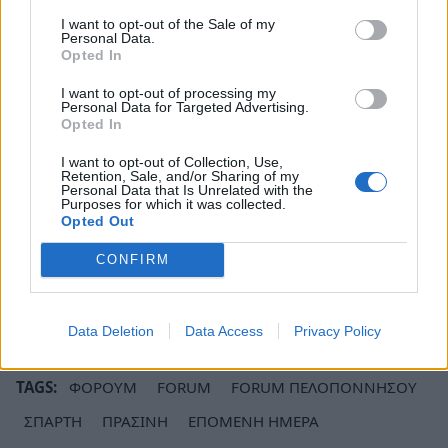
- (Συμπεράσματα της δράσης
I want to opt-out of the Sale of my
Personal Data.
«Ανθεκτικότητα, συμπερίληψη, και
Opted In
ανάπτυξη: Προς μια δίκαιη πράσινη και
I want to opt-out of processing my
ψηφιακή μετάβαση των ελληνικών
Personal Data for Targeted Advertising.
Opted In
περιφερειών» - JustReDI)
I want to opt-out of Collection, Use,
Διαχείριση Στερεών Αποβλήτων - Η
Retention, Sale, and/or Sharing of my
Personal Data that Is Unrelated with the
ανθεκτικότητα των ΣΔΙΤ
Purposes for which it was collected.
Opted Out
Σύνοψη - Συμπεράσματα Forum
CONFIRM
Ακολουθήστε το
notospress.gr
στο Google News και
μάθετε πρώτοι
όλες τις ειδήσεις
Data Deletion
Data Access
Privacy Policy
TAGS:
ΦΟΡΟΥΜ
FORUM
FORUM ΠΕΛΟΠΟΝΝΗΣΟΥ
ΣΠΑΡΤΗ
ΠΡΑΣΙΝΗ
ΕΠΟΜΕΝΗ ΗΜΕΡΑ