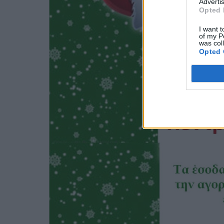
Advertis
Opted 
I want t
of my P
was col
Opted 