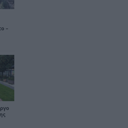
το –
Έργο
της