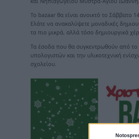
και Νηπιαγωγείου Μυστρά-Άγιου Ιωάννη
Το bazaar θα είναι ανοικτό το Σάββατο 14
Ελάτε να ανακαλύψετε μοναδικές δημιουρ
τα πιο μικρά, αλλά τόσο δημιουργικά χέρ
Τα έσοδα που θα συγκεντρωθούν από το 
υπολογιστών και την υλικοτεχνική ενίσ
σχολείου.
Notospres