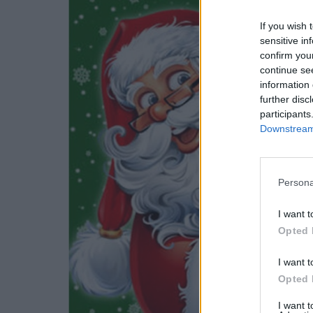
If you wish 
sensitive in
confirm you
continue se
information 
further disc
participants
Downstream 
Persona
I want t
Opted 
I want t
Opted 
I want 