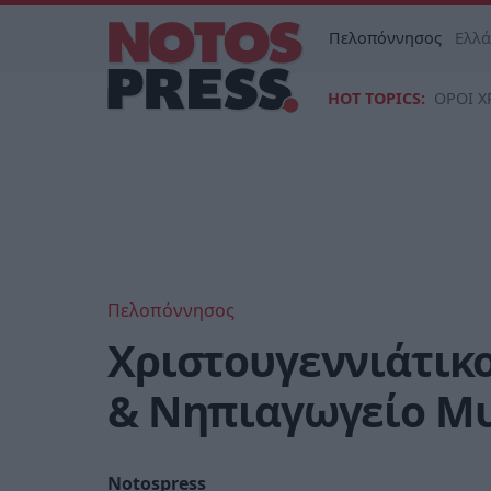
Πελοπόννησος
Ελλ
HOT TOPICS:
ΟΡΟΙ Χ
Πελοπόννησος
Χριστουγεννιάτικ
& Νηπιαγωγείο Μυ
Notospress