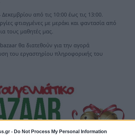
.
 Δεκεμβρίου από τις 10:00 έως τις 13:00.
γίες φτιαγμένες με μεράκι και φαντασία από
ια τους μαθητές μας.
bazaar θα διατεθούν για την αγορά
χυση του εργαστηρίου πληροφορικής του
s.gr -
Do Not Process My Personal Information