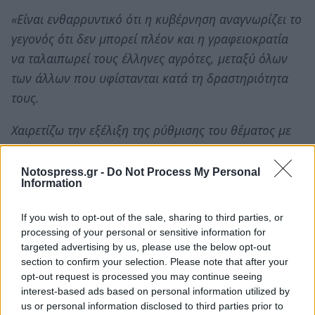
«Είναι ενθαρρυντικό ότι η κυβέρνηση αναγνωρίζει το
γεγονός ότι δεν μπορεί πλέον και η γραφειοκρατία
να ταλαιπωρεί τους έλληνες αγρότες, μεταξύ όλων
των άλλων που υφίστανται κατά τη δραστηριότητα
τους.
Χαιρετίζω την εξέλιξη της ρύθμισης του θέματος με
υπουργική απόφαση που θα απλοποιεί τη σχετική
διαδικασία αδειοδότησης των αρδευτικών
Notospress.gr -
Do Not Process My Personal
Information
γεωτρήσεων, και περιμένουμε με ενδιαφέρον την
ολοκλήρωση της.
If you wish to opt-out of the sale, sharing to third parties, or
processing of your personal or sensitive information for
Πρέπει με κάθε τρόπο η Πολιτεία στη δύσκολη
targeted advertising by us, please use the below opt-out
περίοδο που διέρχεται ο αγροτικός κόσμος της
section to confirm your selection. Please note that after your
opt-out request is processed you may continue seeing
χώρας, να βρίσκεται δίπλα του».
interest-based ads based on personal information utilized by
us or personal information disclosed to third parties prior to