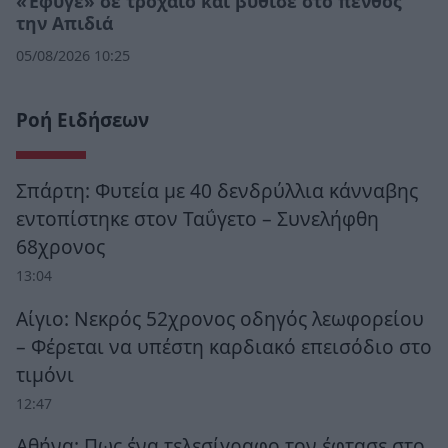
«Έφυγε» σε τροχαίο και βύθισε στο πένθος
την Απιδιά
05/08/2026 10:25
Ροή Ειδήσεων
Σπάρτη: Φυτεία με 40 δενδρύλλια κάνναβης
εντοπίστηκε στον Ταΰγετο – Συνελήφθη
68χρονος
13:04
Αίγιο: Νεκρός 52χρονος οδηγός λεωφορείου
– Φέρεται να υπέστη καρδιακό επεισόδιο στο
τιμόνι
12:47
Αθήνα: Πως ένα τελεσίγραφο τον έφτασε στο