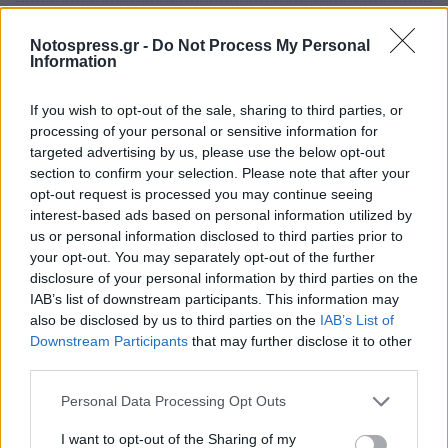
Notospress.gr -
Do Not Process My Personal
Information
If you wish to opt-out of the sale, sharing to third parties, or
processing of your personal or sensitive information for
targeted advertising by us, please use the below opt-out
section to confirm your selection. Please note that after your
opt-out request is processed you may continue seeing
interest-based ads based on personal information utilized by
us or personal information disclosed to third parties prior to
your opt-out. You may separately opt-out of the further
disclosure of your personal information by third parties on the
Μυστράς: 11 μήνες με αναστολή στον 55χρονο
IAB’s list of downstream participants. This information may
για την ψευδή κατάθεση – Αφέθηκε
also be disclosed by us to third parties on the
IAB’s List of
ελεύθερος
Downstream Participants
that may further disclose it to other
third parties.
07/08/2026 14:21
Personal Data Processing Opt Outs
I want to opt-out of the Sharing of my