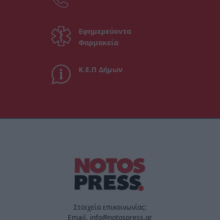
Εφημερεύοντα
Φαρμακεία
Κ.Ε.Π Δήμων
Στοιχεία επικοινωνίας:
Email. info@notospress.gr