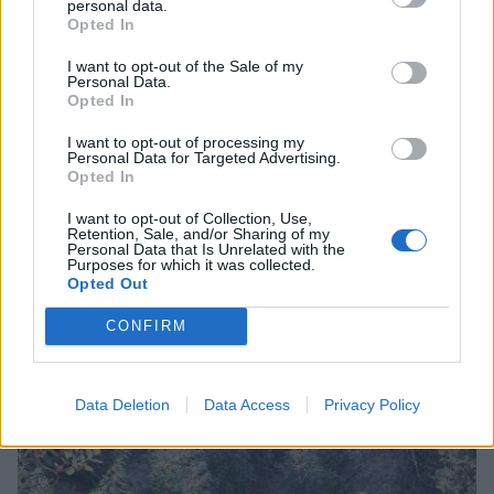
personal data.
Opted In
I want to opt-out of the Sale of my
Personal Data.
Opted In
I want to opt-out of processing my
Personal Data for Targeted Advertising.
Opted In
I want to opt-out of Collection, Use,
Retention, Sale, and/or Sharing of my
Σπάρτη: «Έφυγαν» από κοντά μας…
Personal Data that Is Unrelated with the
Purposes for which it was collected.
Opted Out
07/08/2026 14:12
CONFIRM
Data Deletion
Data Access
Privacy Policy