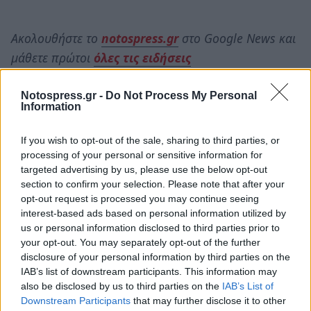
Ακολουθήστε το
notospress.gr
στο Google News και
μάθετε πρώτοι
όλες τις ειδήσεις
Notospress.gr -
Do Not Process My Personal
Information
TAGS:
ΛΕΩΝΙΔΙΟ
ΠΑΣΧΑ ΣΤΟ ΛΕΩΝΙΔΙΟ
ΠΑΣΧΑ ΛΕΩΝΙΔΙΟ ΑΕΡΟΣΤΑΤΑ
If you wish to opt-out of the sale, sharing to third parties, or
processing of your personal or sensitive information for
ΑΝΑΣΤΑΣΗ ΣΤΟ ΛΕΩΝΙΔΙΟ
ΠΑΣΧΑ
ΠΑΣΧΑ 2025
targeted advertising by us, please use the below opt-out
ΜΑΝΩΛΗΣ ΔΟΛΙΑΝΙΤΗΣ
ΤΣΑΚΩΝΙΑ
ΤΟΥΡΙΣΜΟΣ
section to confirm your selection. Please note that after your
opt-out request is processed you may continue seeing
interest-based ads based on personal information utilized by
us or personal information disclosed to third parties prior to
your opt-out. You may separately opt-out of the further
disclosure of your personal information by third parties on the
IAB’s list of downstream participants. This information may
also be disclosed by us to third parties on the
IAB’s List of
Downstream Participants
that may further disclose it to other