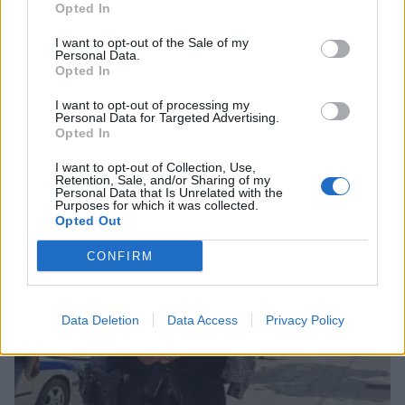
Opted In
I want to opt-out of the Sale of my
Personal Data.
Opted In
I want to opt-out of processing my
Personal Data for Targeted Advertising.
Η Γενική Ταχυδρομική αναζητά οδηγό
Opted In
δικύκλου στη Σπάρτη
I want to opt-out of Collection, Use,
Retention, Sale, and/or Sharing of my
08/08/2026 10:18
Personal Data that Is Unrelated with the
Purposes for which it was collected.
Opted Out
CONFIRM
Data Deletion
Data Access
Privacy Policy