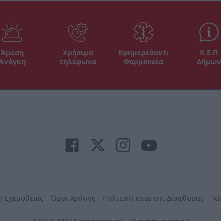
Άμεση
Χρήσιμα
Εφημερεύοντα
Κ.Ε.Π
Ανάγκη
τηλέφωνα
Φαρμακεία
Δήμων
r
η Εχεμύθειας
Όροι Χρήσης
Πολιτική κατά της Διαφθοράς
Τα