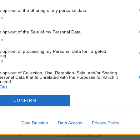
α εξωτερικού χώρου
o opt-out of the Sharing of my personal data.
 εργαλεία δραστηριοτήτων
In
 λοιπός σύγχρονος εξοπλισμός
o opt-out of the Sale of my Personal Data.
 Αυγούστου 2025 και να ολοκληρωθεί έως τις
In
to opt-out of processing my Personal Data for Targeted
ing.
In
οννήσου, Δημήτρη Πτωχού
o opt-out of Collection, Use, Retention, Sale, and/or Sharing
ersonal Data that Is Unrelated with the Purposes for which it
lected.
Δήμο Οιχαλίας είναι μια πράξη με πολλαπλό
Out
ει την ασφάλεια και την ποιότητα ζωής των παιδιών
 βιώσιμη ανάπτυξη με κοινωνικό πρόσημο. Η
CONFIRM
τεραιότητα στις κοινωνικές υποδομές,
δίκαιη ανάπτυξη κάθε τόπου, χωρίς εξαιρέσεις».
Data Deletion
Data Access
Privacy Policy
ews και μάθετε πρώτοι
όλες τις ειδήσεις