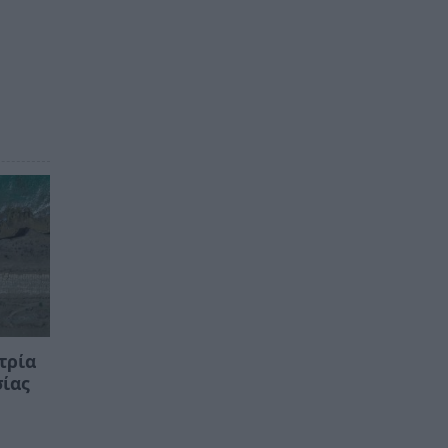
τρία
σίας