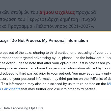
δικών σταθμών του
Δήμου Οιχαλίας
προχωρά
απόφαση του Περιφερειάρχη Δημήτρη Πτωχού
σιακό Πρόγραμμα «Πελοπόννησος 2021–2027»,
0% δημόσια χρηματοδότηση από το
ξης (ΕΤΠΑ).
s.gr -
Do Not Process My Personal Information
θέτηση σύγχρονου εξοπλισμού και δαπέδων
to opt-out of the sale, sharing to third parties, or processing of your per
Μελιγαλά, Δωρίου και Διαβολιτσίου,
formation for targeted advertising by us, please use the below opt-out s
r selection. Please note that after your opt-out request is processed y
ιδιών, με στόχο την ενίσχυση της ασφάλειας,
eing interest-based ads based on personal information utilized by us or
οσβασιμότητας στην ποιοτική προσχολική
disclosed to third parties prior to your opt-out. You may separately opt-
losure of your personal information by third parties on the IAB’s list of
. This information may also be disclosed by us to third parties on the
IA
Participants
that may further disclose it to other third parties.
:
ικά και τοποθέτηση χλοοτάπητα
l Data Processing Opt Outs